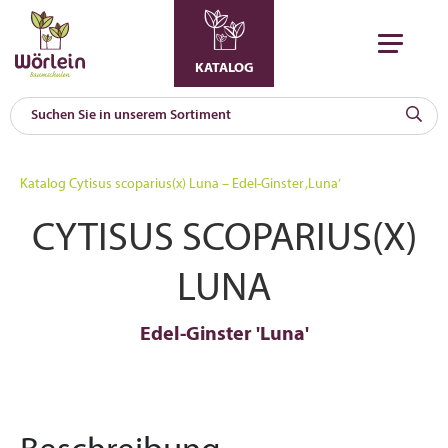
KATALOG
KAT
0
Katalog
Cytisus scoparius(x) Luna – Edel-Ginster ‚Luna‘
a
CYTISUS SCOPARIUS(X)
A
F
l
LUNA
Edel-Ginster 'Luna'