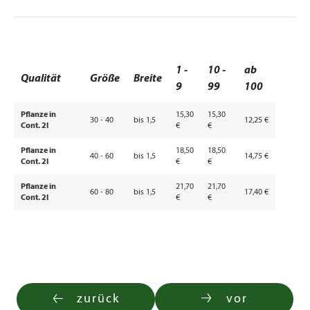
1 -
10 -
ab
Qualität
Größe
Breite
9
99
100
Pflanze in
15,30
15,30
30 - 40
bis 1,5
12,25 €
Cont. 2l
€
€
Pflanze in
18,50
18,50
40 - 60
bis 1,5
14,75 €
Cont. 2l
€
€
Pflanze in
21,70
21,70
60 - 80
bis 1,5
17,40 €
Cont. 2l
€
€
zurück
vor