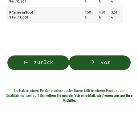
9er / 0,50l
€
€
€
Pflanze in Topf_
4,50
4,50
3,61
-
11er / 1,00l
€
€
€
zurück
vor
Sie haben einen Fehler entdeckt oder Ihnen fällt in einem Produkt ein
Qualitätsmangel auf?
Schreiben Sie uns einfach eine Mail, wir freuen uns auf Ihre
Mithilfe.