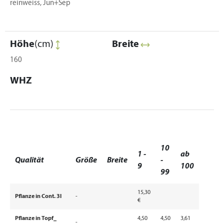
reinweiss, Jun+Sep
Höhe
(cm)
Breite
160
WHZ
10
1 -
ab
Qualität
Größe
Breite
-
9
100
99
15,30
Pflanze in Cont. 3l
-
€
Pflanze in Topf_
4,50
4,50
3,61
-