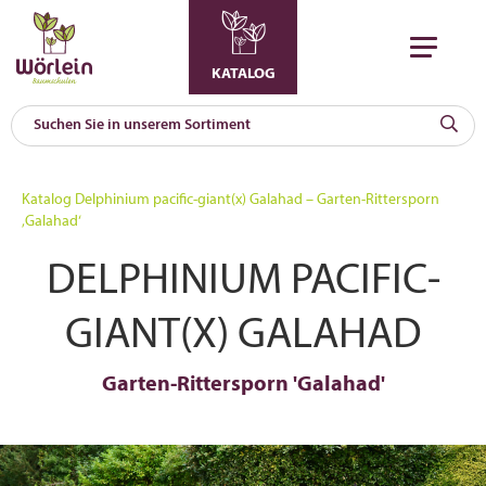
KATALOG
KAT
0
Katalog
Delphinium pacific-giant(x) Galahad – Garten-Rittersporn
a
‚Galahad‘
A
DELPHINIUM PACIFIC-
F
l
GIANT(X) GALAHAD
Garten-Rittersporn 'Galahad'