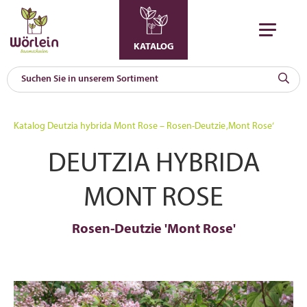
KATALOG
KAT
0
Katalog
Deutzia hybrida Mont Rose – Rosen-Deutzie ‚Mont Rose‘
a
DEUTZIA HYBRIDA
A
F
l
MONT ROSE
Rosen-Deutzie 'Mont Rose'