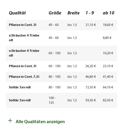
Qualität
Größe
Breite
1 - 9
ab 10
Pflanze in Cont. 3l
40 - 60
bis 1,5
21,10 €
18,60 €
v.Sträucher 4 Triebe
40 - 60
bis 1,5
8,80 €
oB
v.Sträucher 4 Triebe
60 - 100
bis 1,5
10,20 €
oB
Pflanze in Cont. 3l
60 - 100
bis 1,5
26,20 €
23,10 €
Pflanze in Cont. 7,5l
80 - 100
bis 1,5
46,80 €
41,40 €
Solitär 3xv mB
80 - 100
bis 1,5
72,50 €
64,10 €
100 -
Solitär 3xv mB
bis 1,5
93,50 €
82,50 €
125
125 -
123,00
108,50
Solitär 3xv mB
bis 1,5
+
150
€
€
Alle Qualitäten anzeigen