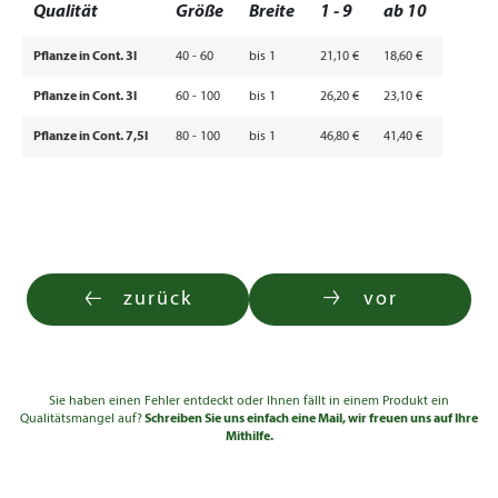
Qualität
Größe
Breite
1 - 9
ab 10
Pflanze in Cont. 3l
40 - 60
bis 1
21,10 €
18,60 €
Pflanze in Cont. 3l
60 - 100
bis 1
26,20 €
23,10 €
Pflanze in Cont. 7,5l
80 - 100
bis 1
46,80 €
41,40 €
zurück
vor
Sie haben einen Fehler entdeckt oder Ihnen fällt in einem Produkt ein
Qualitätsmangel auf?
Schreiben Sie uns einfach eine Mail, wir freuen uns auf Ihre
Mithilfe.