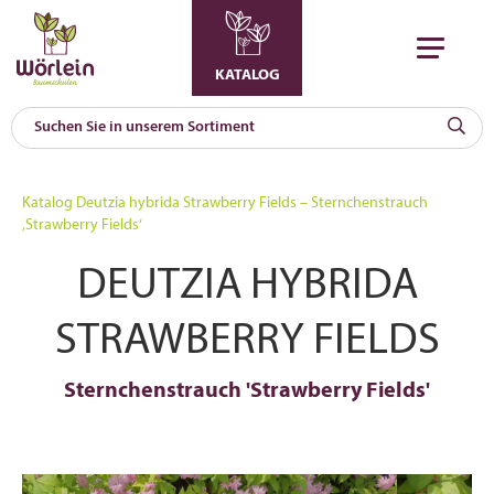
KATALOG
KAT
0
Katalog
Deutzia hybrida Strawberry Fields – Sternchenstrauch
a
‚Strawberry Fields‘
A
DEUTZIA HYBRIDA
F
l
STRAWBERRY FIELDS
Sternchenstrauch 'Strawberry Fields'