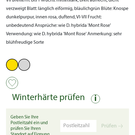
VII
Breite/m:
bis 1
Wuchs:
mittelstark, breit aufrecht, dicht
verzweigt
Blatt:
länglich eiförmig, bläulichgrün
Blüte:
Knospe
dunkelpurpur, innen rosa, duftend, VI-VII
Frucht:
unbedeutend
Ansprüche:
wie D. hybrida 'Mont Rose'
Verwendung:
wie D. hybrida 'Mont Rose'
Anmerkung:
sehr
blühfreudige Sorte
Winterhärte prüfen
i
Geben Sie Ihre
Postleitzahl ein und
Prüfen
prüfen Sie Ihren
Standort auf Eignung