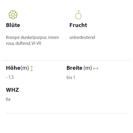
Blüte
Frucht
Knospe dunkelpurpur, innen
unbedeutend
rosa, duftend, VI-VII
Höhe
(m)
Breite
(m)
- 1,5
bis 1
WHZ
6a