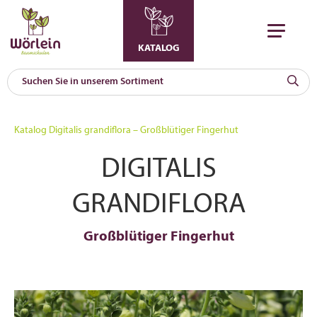
KATALOG
KAT
0
Katalog
Digitalis grandiflora – Großblütiger Fingerhut
a
DIGITALIS
A
F
l
GRANDIFLORA
Großblütiger Fingerhut