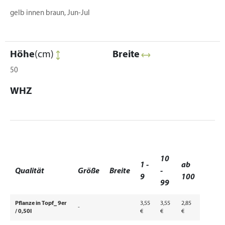
gelb innen braun, Jun-Jul
Höhe
(cm)
Breite
50
WHZ
10
1 -
ab
Qualität
Größe
Breite
-
9
100
99
Pflanze in Topf_ 9er
3,55
3,55
2,85
-
/ 0,50l
€
€
€