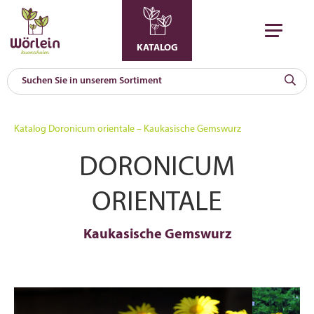
KATALOG
KAT
0
Katalog
Doronicum orientale – Kaukasische Gemswurz
a
DORONICUM
A
F
l
ORIENTALE
Kaukasische Gemswurz