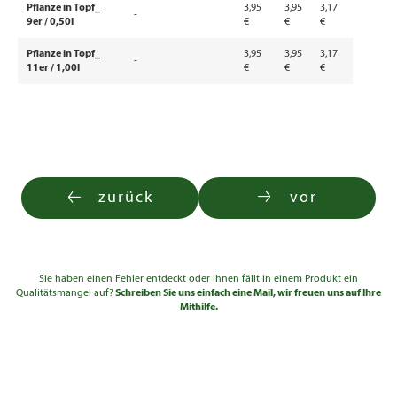
Pflanze in Topf_
3,95
3,95
3,17
-
9er / 0,50l
€
€
€
Pflanze in Topf_
3,95
3,95
3,17
-
11er / 1,00l
€
€
€
zurück
vor
Sie haben einen Fehler entdeckt oder Ihnen fällt in einem Produkt ein
Qualitätsmangel auf?
Schreiben Sie uns einfach eine Mail, wir freuen uns auf Ihre
Mithilfe.