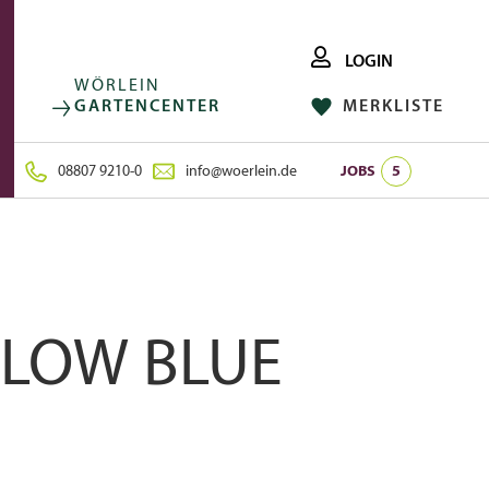
LOGIN
WÖRLEIN
GARTENCENTER
MERKLISTE
FACEBOOK
FOLGE UNS AUF:
INSTAGRAM
08807 9210-0
info@woerlein.de
JOBS
5
PLOW BLUE