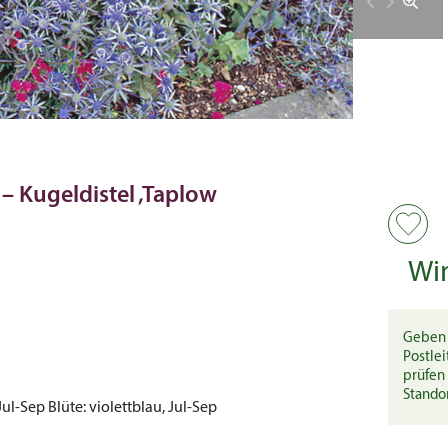
– Kugeldistel ‚Taplow
Wi
Geben 
Postlei
prüfen 
Stando
 Jul-Sep
Blüte:
violettblau, Jul-Sep