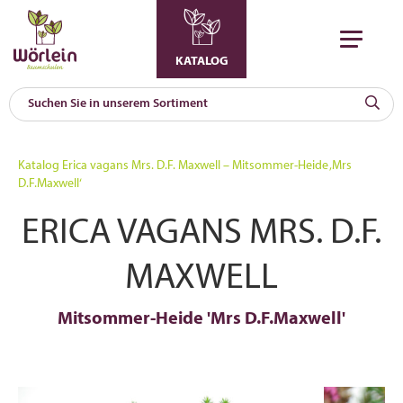
KATALOG
KAT
0
Katalog
Erica vagans Mrs. D.F. Maxwell – Mitsommer-Heide ‚Mrs
a
D.F.Maxwell‘
A
ERICA VAGANS MRS. D.F.
F
l
MAXWELL
Mitsommer-Heide 'Mrs D.F.Maxwell'