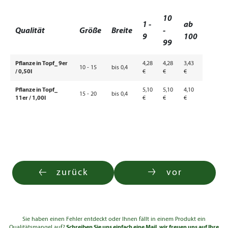
10
1 -
ab
Qualität
Größe
Breite
-
9
100
99
Pflanze in Topf_ 9er
4,28
4,28
3,43
10 - 15
bis 0,4
/ 0,50l
€
€
€
Pflanze in Topf_
5,10
5,10
4,10
15 - 20
bis 0,4
11er / 1,00l
€
€
€
zurück
vor
Sie haben einen Fehler entdeckt oder Ihnen fällt in einem Produkt ein
Qualitätsmangel auf?
Schreiben Sie uns einfach eine Mail, wir freuen uns auf Ihre