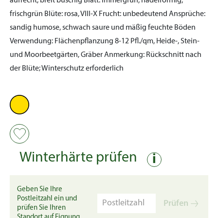
aufrecht, breit buschig
Blatt:
immergrün, nadelförmig,
frischgrün
Blüte:
rosa, VIII-X
Frucht:
unbedeutend
Ansprüche:
sandig humose, schwach saure und mäßig feuchte Böden
Verwendung:
Flächenpflanzung 8-12 Pfl./qm, Heide-, Stein-
und Moorbeetgärten, Gräber
Anmerkung:
Rückschnitt nach
der Blüte; Winterschutz erforderlich
Winterhärte prüfen
i
Geben Sie Ihre
Postleitzahl ein und
Prüfen
prüfen Sie Ihren
Standort auf Eignung