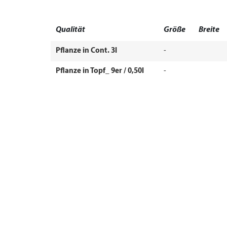
Qualität
Größe
Breite
Pflanze in Cont. 3l
-
Pflanze in Topf_ 9er / 0,50l
-