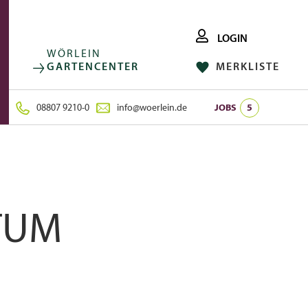
LOGIN
WÖRLEIN
GARTENCENTER
MERKLISTE
FACEBOOK
FOLGE UNS AUF:
INSTAGRAM
08807 9210-0
info@woerlein.de
JOBS
5
TUM