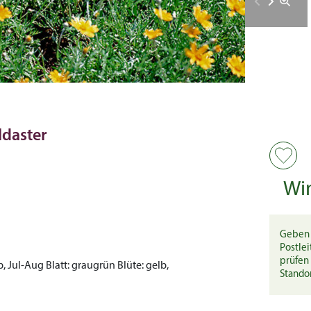
ldaster
Wi
Geben 
Postlei
prüfen 
b, Jul-Aug
Blatt:
graugrün
Blüte:
gelb,
Stando