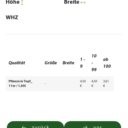
Höhe
Breite
WHZ
10
1 -
ab
Qualität
Größe
Breite
-
9
100
99
Pflanze in Topf_
4,50
4,50
3,61
-
11er / 1,00l
€
€
€
zurück
vor