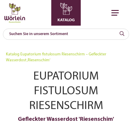
KATALOG
KAT
0
Katalog
Eupatorium fistulosum Riesenschirm – Gefleckter
a
Wasserdost ‚Riesenschim‘
A
EUPATORIUM
F
l
FISTULOSUM
RIESENSCHIRM
Gefleckter Wasserdost 'Riesenschim'