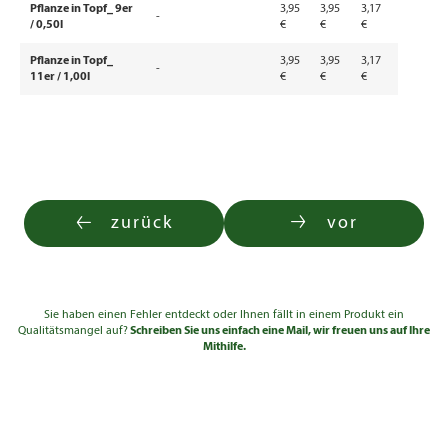
Pflanze in Topf_ 9er
3,95
3,95
3,17
-
/ 0,50l
€
€
€
Pflanze in Topf_
3,95
3,95
3,17
-
11er / 1,00l
€
€
€
zurück
vor
Sie haben einen Fehler entdeckt oder Ihnen fällt in einem Produkt ein
Qualitätsmangel auf?
Schreiben Sie uns einfach eine Mail, wir freuen uns auf Ihre
Mithilfe.