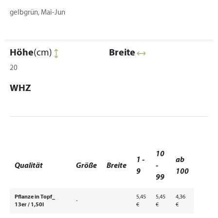
gelbgrün, Mai-Jun
Höhe
(cm)
Breite
20
WHZ
10
1 -
ab
Qualität
Größe
Breite
-
9
100
99
Pflanze in Topf_
5,45
5,45
4,36
-
13er / 1,50l
€
€
€