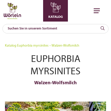
KATALOG
KAT
0
Katalog
Euphorbia myrsinites – Walzen-Wolfsmilch
a
EUPHORBIA
A
F
l
MYRSINITES
Walzen-Wolfsmilch