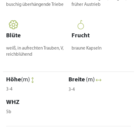
buschig überhängende Triebe
früher Austrieb
Blüte
Frucht
weiß, in aufrechten Trauben, V,
braune Kapseln
reichblühend
Höhe
(m)
Breite
(m)
3-4
3-4
WHZ
5b