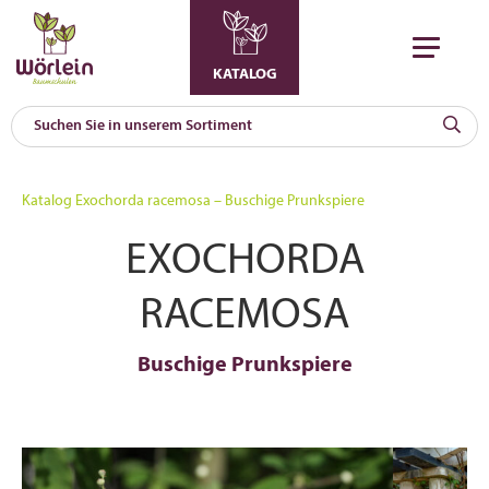
KATALOG
KAT
0
Katalog
Exochorda racemosa – Buschige Prunkspiere
a
EXOCHORDA
A
F
l
RACEMOSA
Buschige Prunkspiere