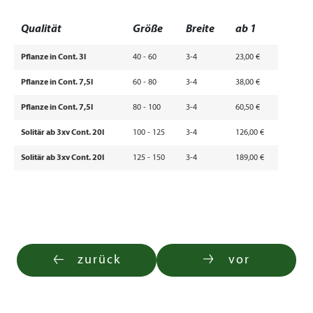
Qualität
Größe
Breite
ab 1
Pflanze in Cont. 3l
40 - 60
3-4
23,00 €
Pflanze in Cont. 7,5l
60 - 80
3-4
38,00 €
Pflanze in Cont. 7,5l
80 - 100
3-4
60,50 €
Solitär ab 3xv Cont. 20l
100 - 125
3-4
126,00 €
Solitär ab 3xv Cont. 20l
125 - 150
3-4
189,00 €
zurück
vor