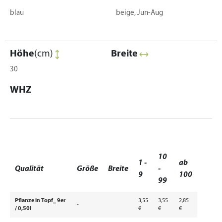
blau
beige, Jun-Aug
Höhe
(cm)
Breite
30
WHZ
10
1 -
ab
Qualität
Größe
Breite
-
9
100
99
Pflanze in Topf_ 9er
3,55
3,55
2,85
-
/ 0,50l
€
€
€