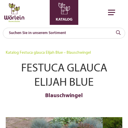
KATALOG
KAT
0
Katalog
Festuca glauca Elijah Blue – Blauschwingel
a
FESTUCA GLAUCA
A
F
l
ELIJAH BLUE
Blauschwingel