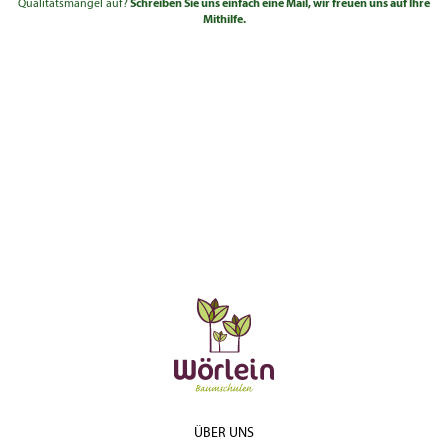
Qualitätsmangel auf?
Schreiben Sie uns einfach eine Mail, wir freuen uns auf Ihre
Sol.Hochstamm 5xv
Mithilfe.
3.970,00
35 - 40
8-12
mDb
€
ÜBER UNS