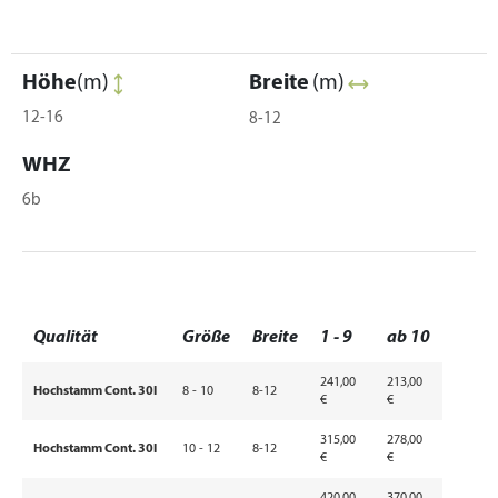
Höhe
(m)
Breite
(m)
12-16
8-12
WHZ
6b
Qualität
Größe
Breite
1 - 9
ab 10
241,00
213,00
Hochstamm Cont. 30l
8 - 10
8-12
€
€
315,00
278,00
Hochstamm Cont. 30l
10 - 12
8-12
€
€