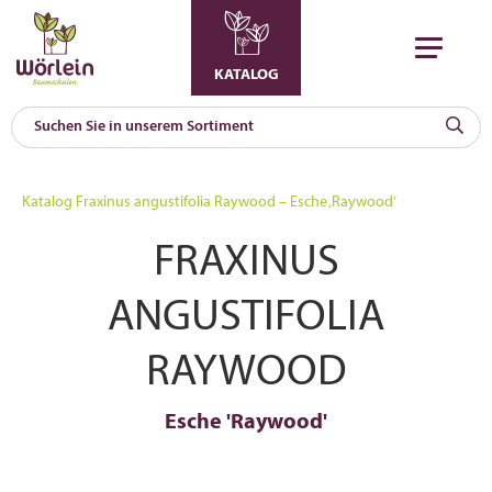
KATALOG
KAT
0
Katalog
Fraxinus angustifolia Raywood – Esche ‚Raywood‘
a
FRAXINUS
A
F
l
ANGUSTIFOLIA
RAYWOOD
Esche 'Raywood'