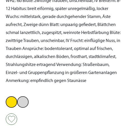
WHZ:
6b
Blüte:
zwittrige Trauben, unscheinbar, IV
Breite/m:
8-
12
Habitus:
breit eiförmig, später unregelmäßig, locker
Wuchs:
mittelstark, gerade durchgehender Stamm, Äste
aufrecht, Zweige dünn
Blatt:
unpaarig gefiedert, Blättchen
schmal lanzettlich, zugespitzt, weinrote Herbstfärbung
Blüte:
zwittrige Trauben, unscheinbar, IV
Frucht:
einflüglige Nuss, in
Trauben
Ansprüche:
bodentolerant, optimal auf frischen,
durchlässigen, alkalischen Böden, frosthart, stadtklimafest,
Strahlungshitze ertragend
Verwendung:
Straßenbaum,
Einzel- und Gruppenpflanzung in größeren Gartenanlagen
Anmerkung:
empfindlich gegen Staunässe