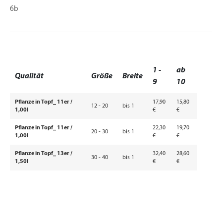
6b
1 -
ab
Qualität
Größe
Breite
9
10
Pflanze in Topf_ 11er /
17,90
15,80
12 - 20
bis 1
1,00l
€
€
Pflanze in Topf_ 11er /
22,30
19,70
20 - 30
bis 1
1,00l
€
€
Pflanze in Topf_ 13er /
32,40
28,60
30 - 40
bis 1
1,50l
€
€