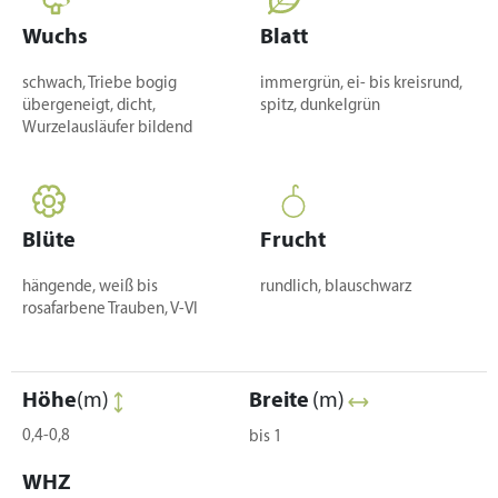
Wuchs
Blatt
schwach, Triebe bogig
immergrün, ei- bis kreisrund,
übergeneigt, dicht,
spitz, dunkelgrün
Wurzelausläufer bildend
Blüte
Frucht
hängende, weiß bis
rundlich, blauschwarz
rosafarbene Trauben, V-VI
Höhe
(m)
Breite
(m)
0,4-0,8
bis 1
WHZ