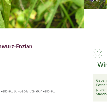
enwurz-Enzian
Wi
Geben 
Postlei
prüfen 
kelblau, Jul-Sep
Blüte:
dunkelblau,
Stando