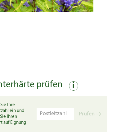
nterhärte prüfen
i
Sie Ihre
tzahl ein und
Prüfen
Sie Ihren
rt auf Eignung