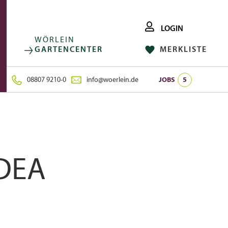
LOGIN
WÖRLEIN
GARTENCENTER
MERKLISTE
FACEBOOK
FOLGE UNS AUF:
INSTAGRAM
08807 9210-0
info@woerlein.de
JOBS
5
DEA