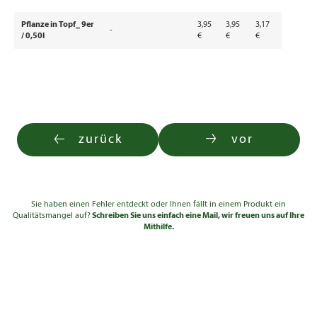
Pflanze in Topf_ 9er
3,95
3,95
3,17
-
/ 0,50l
€
€
€
zurück
vor
Sie haben einen Fehler entdeckt oder Ihnen fällt in einem Produkt ein
Qualitätsmangel auf?
Schreiben Sie uns einfach eine Mail, wir freuen uns auf Ihre
Mithilfe.