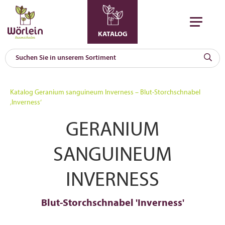
KATALOG
KAT
0
Katalog
Geranium sanguineum Inverness – Blut-Storchschnabel
a
‚Inverness‘
A
GERANIUM
F
l
SANGUINEUM
INVERNESS
Blut-Storchschnabel 'Inverness'