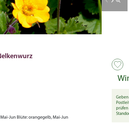
Nelkenwurz
Wi
Geben 
Postlei
prüfen 
Stando
 Mai-Jun
Blüte:
orangegelb, Mai-Jun