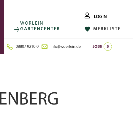
LOGIN
WÖRLEIN
GARTENCENTER
MERKLISTE
FACEBOOK
FOLGE UNS AUF:
INSTAGRAM
08807 9210-0
info@woerlein.de
JOBS
5
ENBERG