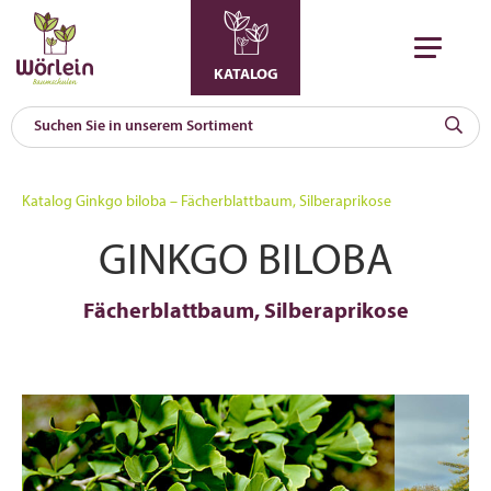
KATALOG
KAT
0
Katalog
Ginkgo biloba – Fächerblattbaum, Silberaprikose
a
GINKGO BILOBA
A
F
l
Fächerblattbaum, Silberaprikose