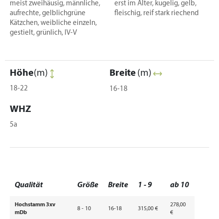
meist zweihäusig, männliche,
erst im Alter, kugelig, gelb,
aufrechte, gelblichgrüne
fleischig, reif stark riechend
Kätzchen, weibliche einzeln,
gestielt, grünlich, IV-V
Höhe
(m)
Breite
(m)
18-22
16-18
WHZ
5a
Qualität
Größe
Breite
1 - 9
ab 10
Hochstamm 3xv
278,00
8 - 10
16-18
315,00 €
mDb
€