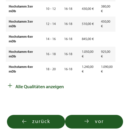
Hochstamm 3xv
380,00
10 - 12
16-18
430,00 €
mDb
€
Hochstamm 3xv
450,00
12 - 14
16-18
510,00 €
mDb
€
Hochstamm 4xv
14 - 16
16-18
845,00 €
mDb
Hochstamm 4xv
1.050,00
925,00
16 - 18
16-18
mDb
€
€
Hochstamm 4xv
1.240,00
1.090,00
18 - 20
16-18
mDb
€
€
+
Hochstamm 4xv
1.690,00
1.490,00
20 - 25
16-18
Alle Qualitäten anzeigen
mDb
€
€
Sol.Hochstamm 5xv
1.640,00
20 - 25
16-18
mDb
€
Sol.Hochstamm 6xv
2.540,00
25 - 30
16-18
mDb
€
zurück
vor
Sol.Hochstamm 5xv
2.100,00
25 - 30
16-18