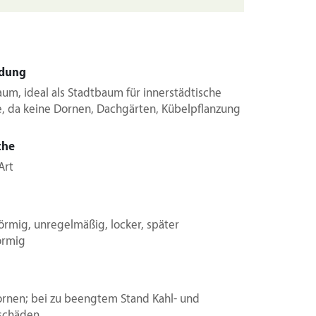
dung
aum, ideal als Stadtbaum für innerstädtische
e, da keine Dornen, Dachgärten, Kübelpflanzung
che
Art
förmig, unregelmäßig, locker, später
örmig
ornen; bei zu beengtem Stand Kahl- und
schäden