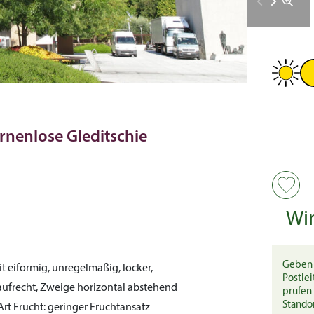
ornenlose Gleditschie
Wi
Geben 
it eiförmig, unregelmäßig, locker,
Postlei
 aufrecht, Zweige horizontal abstehend
prüfen 
Stando
Art
Frucht:
geringer Fruchtansatz