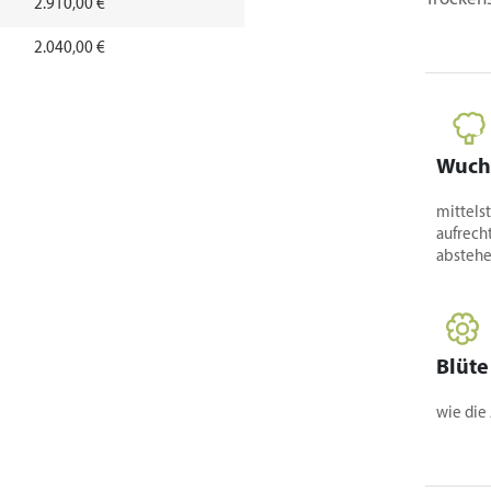
2.910,00 €
2.040,00 €
3.680,00 €
4.650,00 €
Wuch
mittelst
aufrech
absteh
Blüte
wie die 