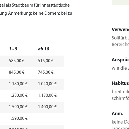
eal als Stadtbaum für innerstädtische
zung
Anmerkung:
keine Dornen; bei zu
Verwen
Solitärb
Bereich
1 - 9
ab 10
Ansprü
585,00 €
515,00 €
wie die 
845,00 €
745,00 €
Habitus
1.180,00 €
1.040,00 €
breit ei
1.280,00 €
1.130,00 €
schirmf
1.590,00 €
1.400,00 €
Anm.
1.590,00 €
keine D
Trocken