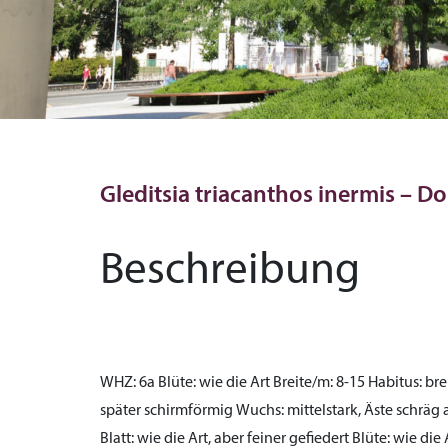
Gleditsia triacanthos inermis – D
Beschreibung
WHZ:
6a
Blüte:
wie die Art
Breite/m:
8-15
Habitus:
bre
später schirmförmig
Wuchs:
mittelstark, Äste schräg
Blatt:
wie die Art, aber feiner gefiedert
Blüte:
wie die 