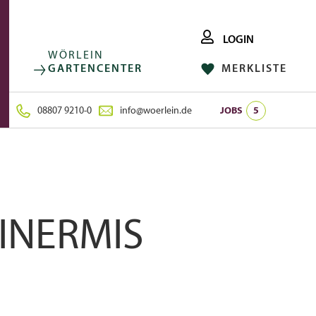
LOGIN
WÖRLEIN
GARTENCENTER
MERKLISTE
FACEBOOK
FOLGE UNS AUF:
INSTAGRAM
08807 9210-0
info@woerlein.de
JOBS
5
INERMIS