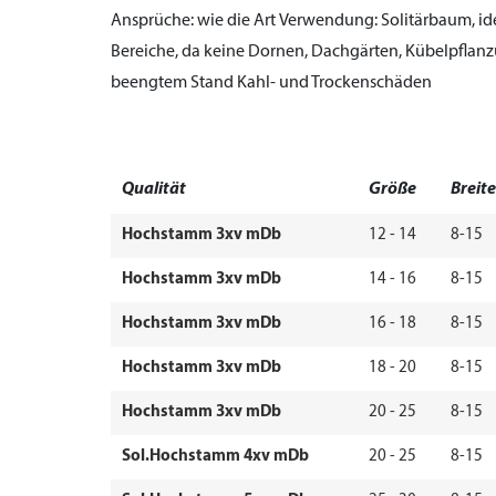
Ansprüche:
wie die Art
Verwendung:
Solitärbaum, id
Bereiche, da keine Dornen, Dachgärten, Kübelpflan
beengtem Stand Kahl- und Trockenschäden
Qualität
Größe
Breite
Hochstamm 3xv mDb
12 - 14
8-15
Hochstamm 3xv mDb
14 - 16
8-15
Hochstamm 3xv mDb
16 - 18
8-15
Hochstamm 3xv mDb
18 - 20
8-15
Hochstamm 3xv mDb
20 - 25
8-15
Sol.Hochstamm 4xv mDb
20 - 25
8-15