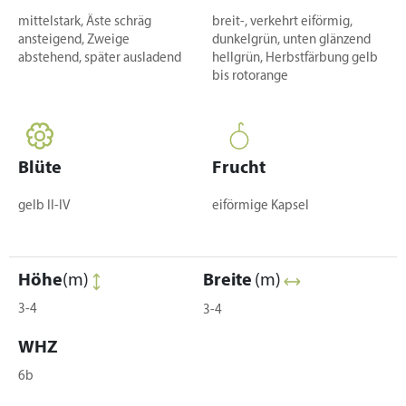
mittelstark, Äste schräg
breit-, verkehrt eiförmig,
ansteigend, Zweige
dunkelgrün, unten glänzend
abstehend, später ausladend
hellgrün, Herbstfärbung gelb
bis rotorange
Blüte
Frucht
gelb II-IV
eiförmige Kapsel
Höhe
(m)
Breite
(m)
3-4
3-4
WHZ
6b