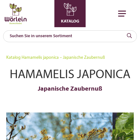
KATALOG
KAT
0
Katalog
Hamamelis japonica – Japanische Zaubernuß
a
HAMAMELIS JAPONICA
A
F
l
Japanische Zaubernuß