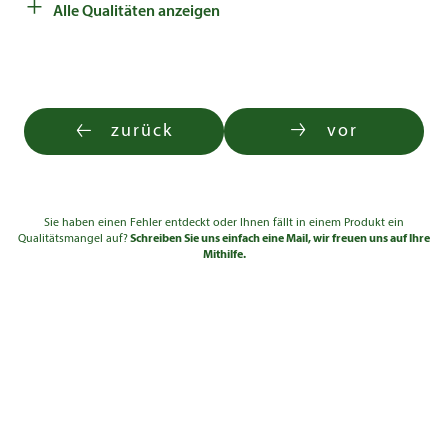
+
Solitär 5xv mDb
200 - 250
3-4
1.790,00 €
Alle Qualitäten anzeigen
zurück
vor
Sie haben einen Fehler entdeckt oder Ihnen fällt in einem Produkt ein
Qualitätsmangel auf?
Schreiben Sie uns einfach eine Mail, wir freuen uns auf Ihre
Mithilfe.