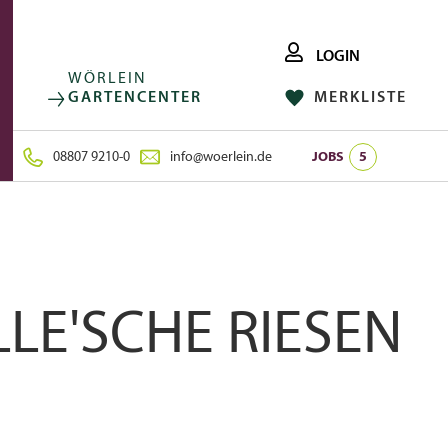
LOGIN
WÖRLEIN
GARTENCENTER
MERKLISTE
FACEBOOK
FOLGE UNS AUF:
INSTAGRAM
08807 9210-0
info@woerlein.de
JOBS
5
LE'SCHE RIESEN