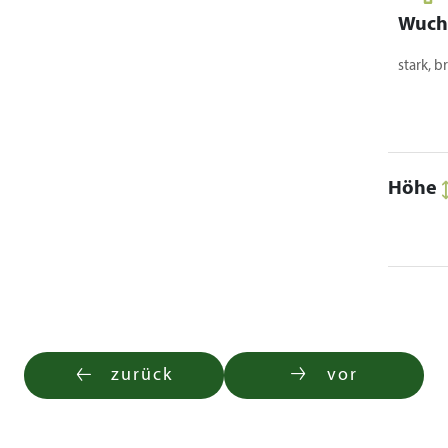
Wuch
stark, b
Höhe
zurück
vor