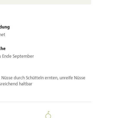
dung
net
che
is Ende September
e Nüsse durch Schütteln ernten, unreife Nüsse
sreichend haltbar