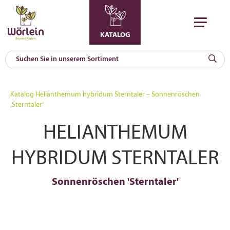
KATALOG
KAT
0
Katalog
Helianthemum hybridum Sterntaler – Sonnenröschen
a
‚Sterntaler‘
A
HELIANTHEMUM
F
l
HYBRIDUM STERNTALER
Sonnenröschen 'Sterntaler'