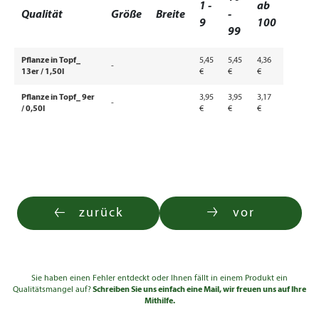
1 -
ab
Qualität
Größe
Breite
-
9
100
99
Pflanze in Topf_
5,45
5,45
4,36
-
13er / 1,50l
€
€
€
Pflanze in Topf_ 9er
3,95
3,95
3,17
-
/ 0,50l
€
€
€
zurück
vor
Sie haben einen Fehler entdeckt oder Ihnen fällt in einem Produkt ein
Qualitätsmangel auf?
Schreiben Sie uns einfach eine Mail, wir freuen uns auf Ihre
Mithilfe.