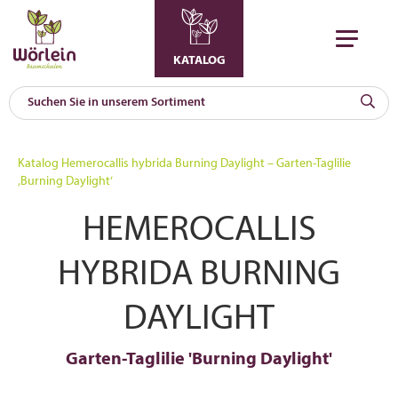
KATALOG
KAT
0
Katalog
Hemerocallis hybrida Burning Daylight – Garten-Taglilie
a
‚Burning Daylight‘
A
HEMEROCALLIS
F
l
HYBRIDA BURNING
DAYLIGHT
Garten-Taglilie 'Burning Daylight'