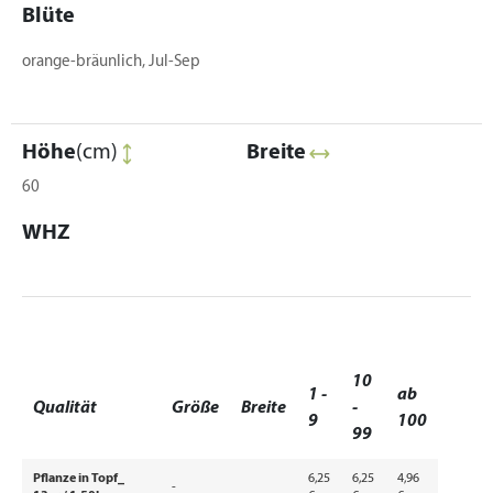
Blüte
orange-bräunlich, Jul-Sep
Höhe
(cm)
Breite
60
WHZ
10
1 -
ab
Qualität
Größe
Breite
-
9
100
99
Pflanze in Topf_
6,25
6,25
4,96
-