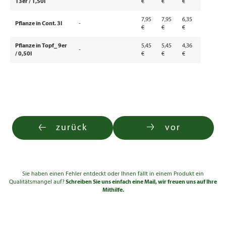
13er / 1,50l
€
€
€
7,95
7,95
6,35
Pflanze in Cont. 3l
-
€
€
€
Pflanze in Topf_ 9er
5,45
5,45
4,36
-
/ 0,50l
€
€
€
zurück
vor
Sie haben einen Fehler entdeckt oder Ihnen fällt in einem Produkt ein
Qualitätsmangel auf?
Schreiben Sie uns einfach eine Mail, wir freuen uns auf Ihre
Mithilfe.