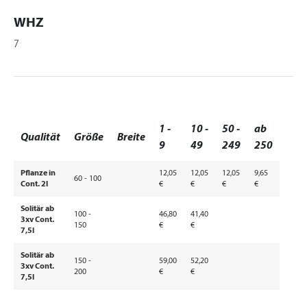
WHZ
7
1 -
10 -
50 -
ab
Qualität
Größe
Breite
9
49
249
250
Pflanze in
12,05
12,05
12,05
9,65
60 - 100
Cont. 2l
€
€
€
€
Solitär ab
100 -
46,80
41,40
3xv Cont.
150
€
€
7,5l
Solitär ab
150 -
59,00
52,20
3xv Cont.
200
€
€
7,5l