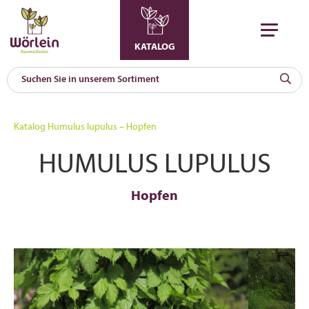
KATALOG
KAT
0
Katalog
Humulus lupulus – Hopfen
a
HUMULUS LUPULUS
A
F
l
Hopfen