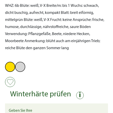
WHZ:
6b
Blüte:
weiß, V-X
Breite/m:
bis 1
Wuchs:
schwach,
dicht buschig, aufrecht, kompakt
Blatt:
breit eiförmig,
mittelgrün
Blüte:
weiß, V-X
Frucht:
keine
Ansprüche:
frische,
humose, durchlässige, nährstoffreiche, saure Böden
Verwendung:
Pflanzgefäße, Beete, niedere Hecken,
Moorbeete
Anmerkung:
blüht auch am einjährigen Trieb;
reiche Blüte den ganzen Sommer lang
Winterhärte prüfen
i
Geben Sie Ihre