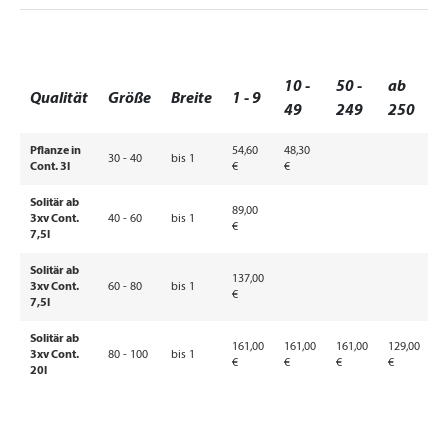
10 -
50 -
ab
Qualität
Größe
Breite
1 - 9
49
249
250
Pflanze in
54,60
48,30
30 - 40
bis 1
Cont. 3l
€
€
Solitär ab
89,00
3xv Cont.
40 - 60
bis 1
€
7,5l
Solitär ab
137,00
3xv Cont.
60 - 80
bis 1
€
7,5l
Solitär ab
161,00
161,00
161,00
129,00
3xv Cont.
80 - 100
bis 1
€
€
€
€
20l