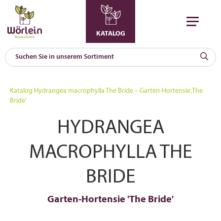
KATALOG
KAT
0
Katalog
Hydrangea macrophylla The Bride – Garten-Hortensie ‚The
a
Bride‘
A
HYDRANGEA
F
l
MACROPHYLLA THE
BRIDE
Garten-Hortensie 'The Bride'