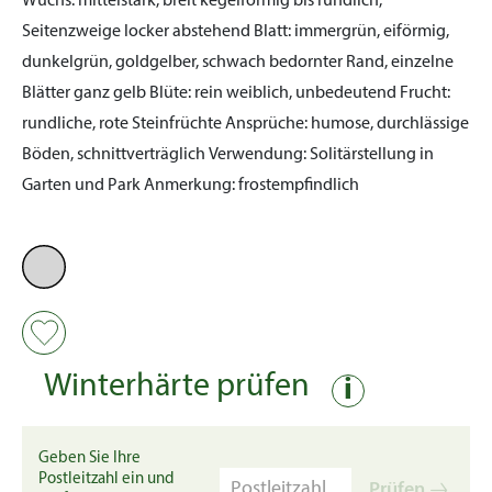
Wuchs:
mittelstark, breit kegelförmig bis rundlich,
Seitenzweige locker abstehend
Blatt:
immergrün, eiförmig,
dunkelgrün, goldgelber, schwach bedornter Rand, einzelne
Blätter ganz gelb
Blüte:
rein weiblich, unbedeutend
Frucht:
rundliche, rote Steinfrüchte
Ansprüche:
humose, durchlässige
Böden, schnittverträglich
Verwendung:
Solitärstellung in
Garten und Park
Anmerkung:
frostempfindlich
Winterhärte prüfen
i
Geben Sie Ihre
Postleitzahl ein und
Prüfen