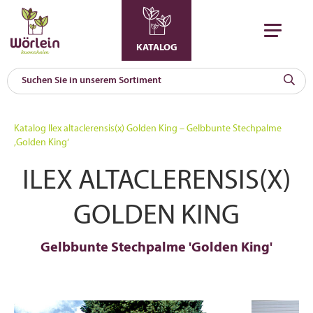
KATALOG
KAT
0
Katalog
Ilex altaclerensis(x) Golden King – Gelbbunte Stechpalme
a
‚Golden King‘
A
ILEX ALTACLERENSIS(X)
F
l
GOLDEN KING
Gelbbunte Stechpalme 'Golden King'