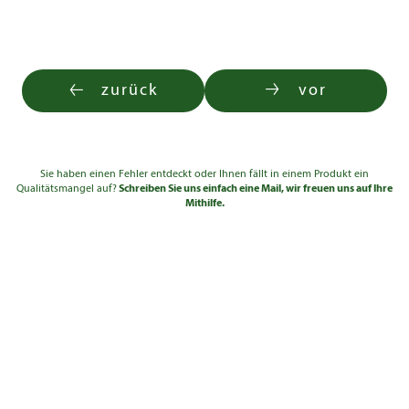
Solitär ab
150 -
485,00
3xv Cont.
bis 4
175
€
20l
Solitär ab
175 -
675,00
zurück
vor
3xv Cont.
bis 4
200
€
20l
Solitär ab
200 -
1.150,00
3xv Cont.
bis 4
225
€
50l
Sie haben einen Fehler entdeckt oder Ihnen fällt in einem Produkt ein
Qualitätsmangel auf?
Schreiben Sie uns einfach eine Mail, wir freuen uns auf Ihre
Solitär ab
Mithilfe.
225 -
1.540,00
3xv Cont.
bis 4
250
€
50l