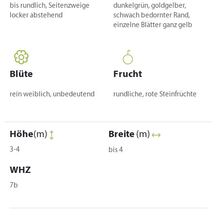
bis rundlich, Seitenzweige
dunkelgrün, goldgelber,
locker abstehend
schwach bedornter Rand,
einzelne Blätter ganz gelb
Blüte
Frucht
rein weiblich, unbedeutend
rundliche, rote Steinfrüchte
Höhe
(m)
Breite
(m)
3-4
bis 4
WHZ
7b