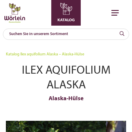
KATALOG
KAT
0
Katalog
Ilex aquifolium Alaska – Alaska-Hülse
a
ILEX AQUIFOLIUM
A
F
l
ALASKA
Alaska-Hülse