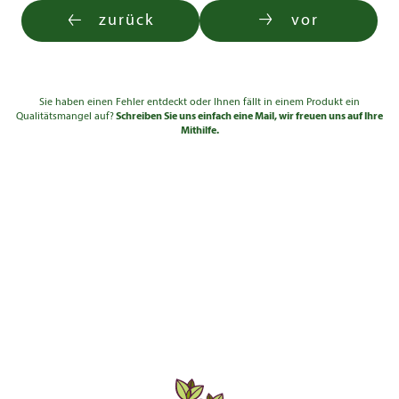
Solitär ab 3xv Cont.
200 -
bis 3
715,00 €
50l
225
zurück
vor
200 -
Solitär 5xv mDb
bis 3
795,00 €
225
225 -
1.280,00
Solitär 5xv mDb
Sie haben einen Fehler entdeckt oder Ihnen fällt in einem Produkt ein
bis 3
250
€
Qualitätsmangel auf?
Schreiben Sie uns einfach eine Mail, wir freuen uns auf Ihre
Mithilfe.
250 -
1.590,00
Solitär 5xv mDb
bis 3
275
€
275 -
2.160,00
Solitär 5xv mDb
bis 3
300
€