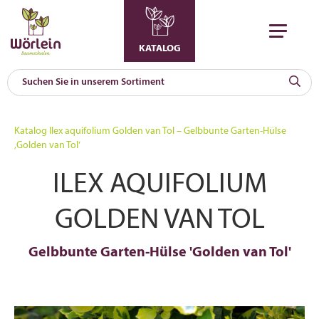
KATALOG
KAT
0
Katalog
Ilex aquifolium Golden van Tol – Gelbbunte Garten-Hülse
a
‚Golden van Tol‘
A
ILEX AQUIFOLIUM
F
l
GOLDEN VAN TOL
Gelbbunte Garten-Hülse 'Golden van Tol'