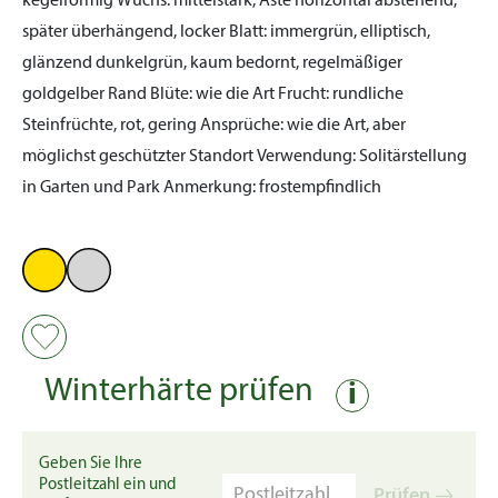
kegelförmig
Wuchs:
mittelstark, Äste horizontal abstehend,
später überhängend, locker
Blatt:
immergrün, elliptisch,
glänzend dunkelgrün, kaum bedornt, regelmäßiger
goldgelber Rand
Blüte:
wie die Art
Frucht:
rundliche
Steinfrüchte, rot, gering
Ansprüche:
wie die Art, aber
möglichst geschützter Standort
Verwendung:
Solitärstellung
in Garten und Park
Anmerkung:
frostempfindlich
Winterhärte prüfen
i
Geben Sie Ihre
Postleitzahl ein und
Prüfen