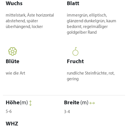
Wuchs
Blatt
mittelstark, Äste horizontal
immergrün, elliptisch,
abstehend, später
glänzend dunkelgrün, kaum
überhängend, locker
bedornt, regelmäßiger
goldgelber Rand
Blüte
Frucht
wie die Art
rundliche Steinfrüchte, rot,
gering
Höhe
(m)
Breite
(m)
5-6
3-4
WHZ