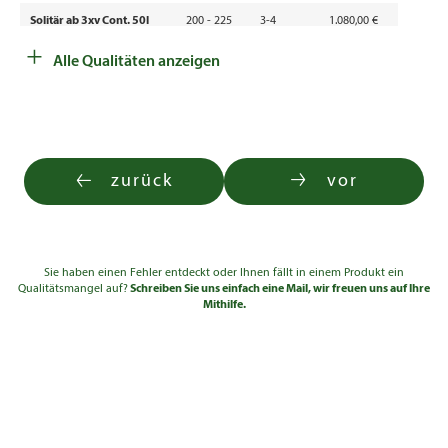
Solitär ab 3xv Cont. 50l
200 - 225
3-4
1.080,00 €
+
Solitär ab 3xv Cont. 50l
225 - 250
3-4
1.390,00 €
Alle Qualitäten anzeigen
zurück
vor
Sie haben einen Fehler entdeckt oder Ihnen fällt in einem Produkt ein
Qualitätsmangel auf?
Schreiben Sie uns einfach eine Mail, wir freuen uns auf Ihre
Mithilfe.