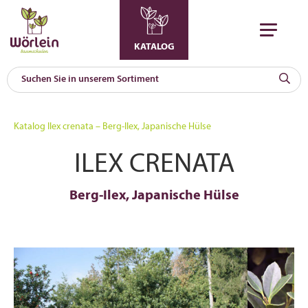
KATALOG
KAT
0
Katalog
Ilex crenata – Berg-Ilex, Japanische Hülse
a
ILEX CRENATA
A
F
l
Berg-Ilex, Japanische Hülse