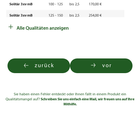
Solitär 3xv mB
100 - 125
bis 2,5
170,00 €
Solitär 3xv mB
125 - 150
bis 2,5
254,00 €
+
Solitär 4xv mDb
150 - 175
bis 2,5
276,00 €
Alle Qualitäten anzeigen
Solitär 4xv mDb
175 - 200
bis 2,5
385,00 €
zurück
vor
Sie haben einen Fehler entdeckt oder Ihnen fällt in einem Produkt ein
Qualitätsmangel auf?
Schreiben Sie uns einfach eine Mail, wir freuen uns auf Ihre
Mithilfe.