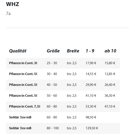
WHZ
7a
Qualität
Größe
Breite
1 - 9
ab 10
Pflanze in Cont. 3l
25 - 30
bis 2,5
17,90 €
15,80 €
Pflanze in Cont. 5l
30 - 40
bis 2,5
14,55 €
12,85 €
Pflanze in Cont. 5l
40 - 50
bis 2,5
29,90 €
26,40 €
Pflanze in Cont. 5l
50 - 60
bis 2,5
41,10 €
36,30 €
Pflanze in Cont. 7,5l
60 - 80
bis 2,5
53,30 €
47,10 €
Solitär 3xv mB
60 - 80
bis 2,5
98,50 €
Solitär 3xv mB
80 - 100
bis 2,5
129,50 €