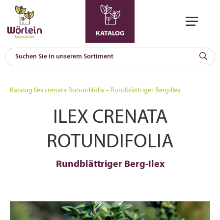
KATALOG
KAT
0
Katalog
Ilex crenata Rotundifolia – Rundblättriger Berg-Ilex
a
ILEX CRENATA
A
F
l
ROTUNDIFOLIA
Rundblättriger Berg-Ilex