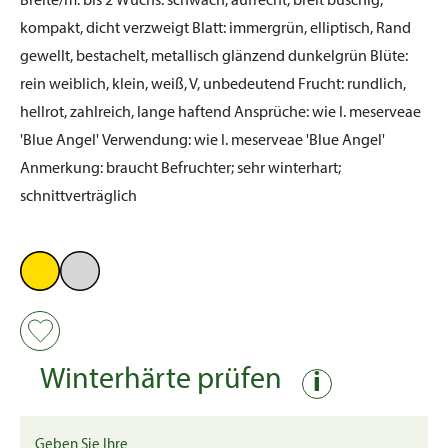
Breite/m:
bis 2
Wuchs:
schwach, aufrecht, breit buschig,
kompakt, dicht verzweigt
Blatt:
immergrün, elliptisch, Rand
gewellt, bestachelt, metallisch glänzend dunkelgrün
Blüte:
rein weiblich, klein, weiß, V, unbedeutend
Frucht:
rundlich,
hellrot, zahlreich, lange haftend
Ansprüche:
wie I. meserveae
'Blue Angel'
Verwendung:
wie I. meserveae 'Blue Angel'
Anmerkung:
braucht Befruchter; sehr winterhart;
schnittverträglich
Winterhärte prüfen
i
Geben Sie Ihre