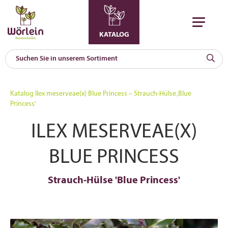
KATALOG
KAT
0
Katalog
Ilex meserveae(x) Blue Princess – Strauch-Hülse ‚Blue
a
Princess‘
A
ILEX MESERVEAE(X)
F
l
BLUE PRINCESS
Strauch-Hülse 'Blue Princess'