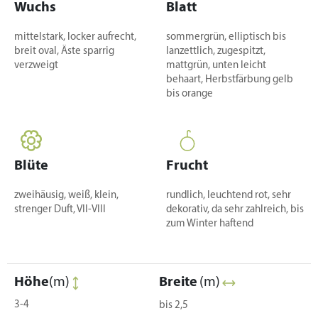
Wuchs
Blatt
mittelstark, locker aufrecht,
sommergrün, elliptisch bis
breit oval, Äste sparrig
lanzettlich, zugespitzt,
verzweigt
mattgrün, unten leicht
behaart, Herbstfärbung gelb
bis orange
Blüte
Frucht
zweihäusig, weiß, klein,
rundlich, leuchtend rot, sehr
strenger Duft, VII-VIII
dekorativ, da sehr zahlreich, bis
zum Winter haftend
Höhe
(m)
Breite
(m)
3-4
bis 2,5