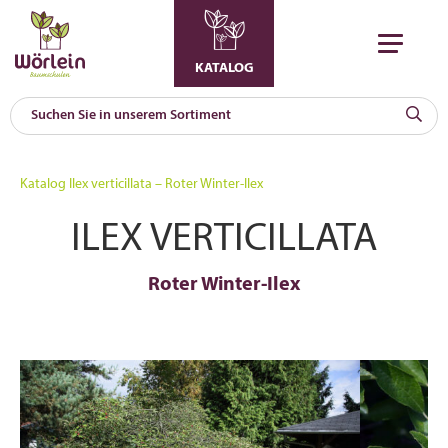
KATALOG
KAT
0
Katalog
Ilex verticillata – Roter Winter-Ilex
a
ILEX VERTICILLATA
A
F
l
Roter Winter-Ilex