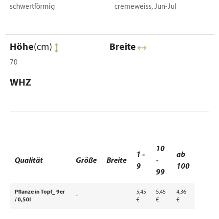
schwertförmig
cremeweiss, Jun-Jul
Höhe
(cm)
Breite
70
WHZ
10
1 -
ab
Qualität
Größe
Breite
-
9
100
99
Pflanze in Topf_ 9er
5,45
5,45
4,36
-
/ 0,50l
€
€
€