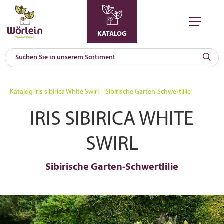
KATALOG
KAT
0
Katalog
Iris sibirica White Swirl – Sibirische Garten-Schwertlilie
a
IRIS SIBIRICA WHITE
A
F
l
SWIRL
Sibirische Garten-Schwertlilie