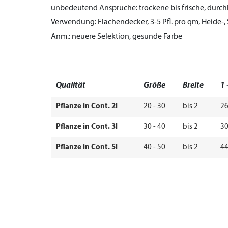
unbedeutend
Ansprüche:
trockene bis frische, durc
Verwendung:
Flächendecker, 3-5 Pfl. pro qm, Heide-
Anm.:
neuere Selektion, gesunde Farbe
Qualität
Größe
Breite
1 
Pflanze in Cont. 2l
20 - 30
bis 2
26
Pflanze in Cont. 3l
30 - 40
bis 2
30
Pflanze in Cont. 5l
40 - 50
bis 2
44