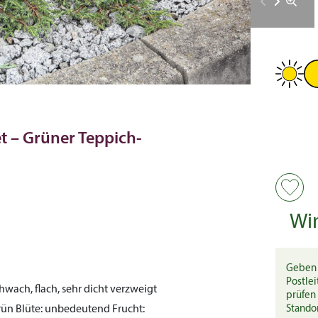
 – Grüner Teppich-
Wi
Geben 
Postlei
hwach, flach, sehr dicht verzweigt
prüfen 
grün
Blüte:
unbedeutend
Frucht:
Stando