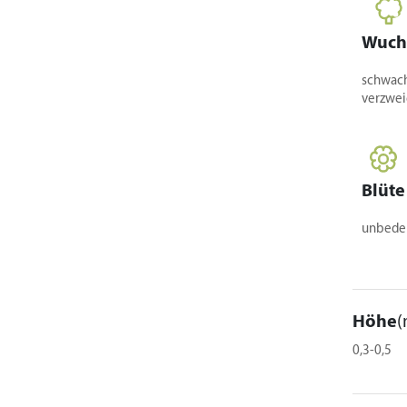
Wuch
schwach,
verzwei
Blüte
unbede
Höhe
(
0,3-0,5