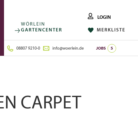
LOGIN
WÖRLEIN
GARTENCENTER
MERKLISTE
FACEBOOK
FOLGE UNS AUF:
INSTAGRAM
08807 9210-0
info@woerlein.de
JOBS
5
EN CARPET