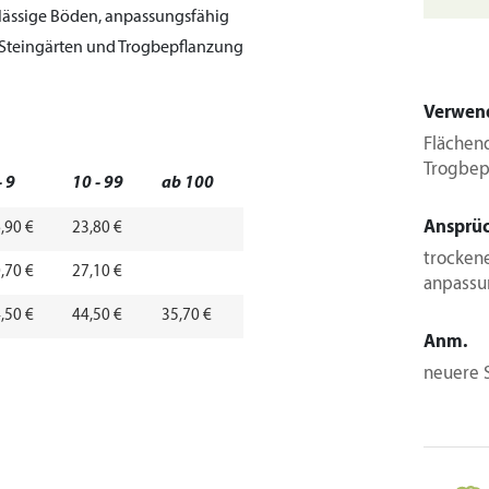
hlässige Böden, anpassungsfähig
, Steingärten und Trogbepflanzung
Verwen
Flächend
Trogbep
- 9
10 - 99
ab 100
Ansprü
,90 €
23,80 €
trockene
,70 €
27,10 €
anpassu
,50 €
44,50 €
35,70 €
Anm.
neuere 