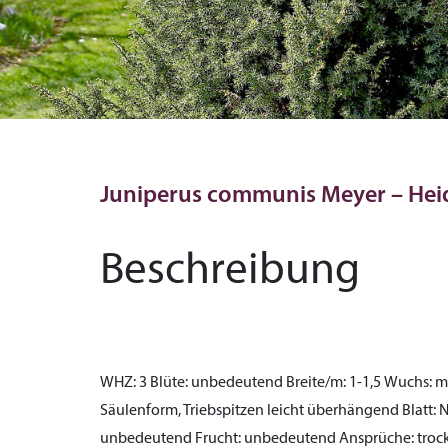
Juniperus communis Meyer – Hei
Beschreibung
WHZ:
3
Blüte:
unbedeutend
Breite/m:
1-1,5
Wuchs:
mi
Säulenform, Triebspitzen leicht überhängend
Blatt:
N
unbedeutend
Frucht:
unbedeutend
Ansprüche:
trock