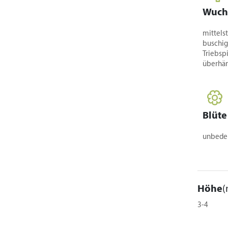
Wuch
mittelst
buschig
Triebspi
überhä
Blüte
unbede
Höhe
(
3-4