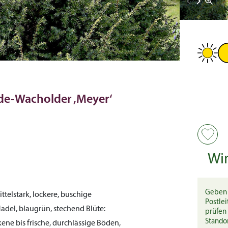
de-Wacholder ‚Meyer‘
Wi
Geben 
ttelstark, lockere, buschige
Postlei
adel, blaugrün, stechend
Blüte:
prüfen 
Stando
ene bis frische, durchlässige Böden,