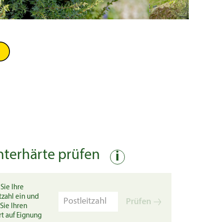
nterhärte prüfen
i
Sie Ihre
tzahl ein und
Prüfen
Sie Ihren
rt auf Eignung