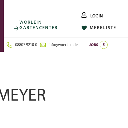
LOGIN
WÖRLEIN
GARTENCENTER
MERKLISTE
FACEBOOK
FOLGE UNS AUF:
INSTAGRAM
08807 9210-0
info@woerlein.de
JOBS
5
MEYER