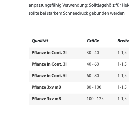
anpassungsfähig
Verwendung:
Solitärgehölz für He
sollte bei starkem Schneedruck gebunden werden
Qualität
Größe
Breit
Pflanze in Cont. 2l
30 - 40
1-1,5
Pflanze in Cont. 3l
40 - 60
1-1,5
Pflanze in Cont. 5l
60 - 80
1-1,5
Pflanze 3xv mB
80 - 100
1-1,5
Pflanze 3xv mB
100 - 125
1-1,5