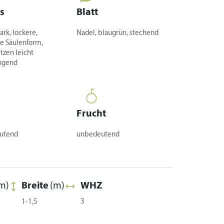
s
Blatt
ark, lockere,
Nadel, blaugrün, stechend
e Säulenform,
tzen leicht
ngend
Frucht
utend
unbedeutend
m)
Breite
(m)
WHZ
3
1-1,5