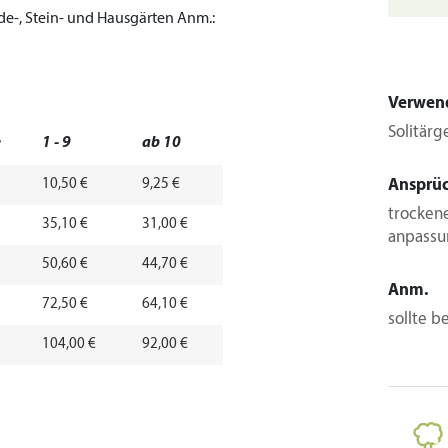
ide-, Stein- und Hausgärten
Anm.:
Verwen
Solitärg
e
1 - 9
ab 10
10,50 €
9,25 €
Ansprü
trockene
35,10 €
31,00 €
anpassu
50,60 €
44,70 €
Anm.
72,50 €
64,10 €
sollte 
104,00 €
92,00 €