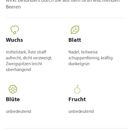
wirkt besonders durch die aus dem Grün leuchtenden
Beeren
Wuchs
Blatt
mittelstark, Äste straff
Nadel, teilweise
aufrecht, dicht verzweigt,
schuppenförmig, kräftig
Zweigspitzen leicht
dunkelgrün
überhängend
Blüte
Frucht
unbedeutend
unbedeutend