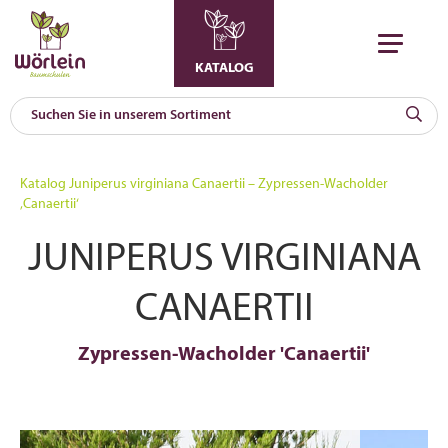
KATALOG
KAT
0
Katalog
Juniperus virginiana Canaertii – Zypressen-Wacholder
a
‚Canaertii‘
A
JUNIPERUS VIRGINIANA
F
l
CANAERTII
Zypressen-Wacholder 'Canaertii'