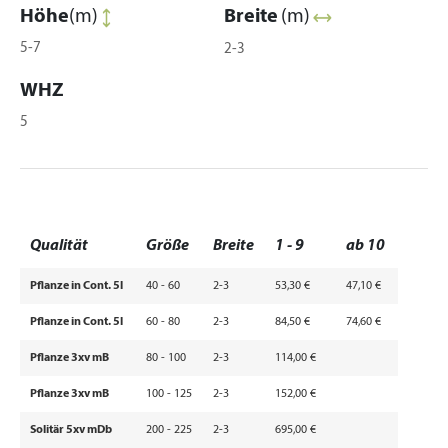
Höhe
(m)
Breite
(m)
5-7
2-3
WHZ
5
Qualität
Größe
Breite
1 - 9
ab 10
Pflanze in Cont. 5l
40 - 60
2-3
53,30 €
47,10 €
Pflanze in Cont. 5l
60 - 80
2-3
84,50 €
74,60 €
Pflanze 3xv mB
80 - 100
2-3
114,00 €
Pflanze 3xv mB
100 - 125
2-3
152,00 €
Solitär 5xv mDb
200 - 225
2-3
695,00 €