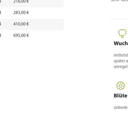
4
216,00 €
4
283,00 €
4
410,00 €
4
695,00 €
Wuch
4
1.020,00 €
mittelst
4
später 
unrege
4
Blüte
unbede