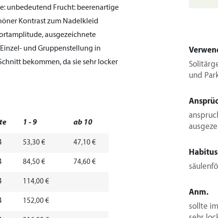
e:
unbedeutend
Frucht:
beerenartige
schöner Kontrast zum Nadelkleid
ortamplitude, ausgezeichnete
 Einzel- und Gruppenstellung in
Verwen
 Schnitt bekommen, da sie sehr locker
Solitärg
und Par
Ansprü
anspruc
te
1 - 9
ab 10
ausgezei
4
53,30 €
47,10 €
Habitus
4
84,50 €
74,60 €
säulenf
4
114,00 €
Anm.
4
152,00 €
sollte i
sehr loc