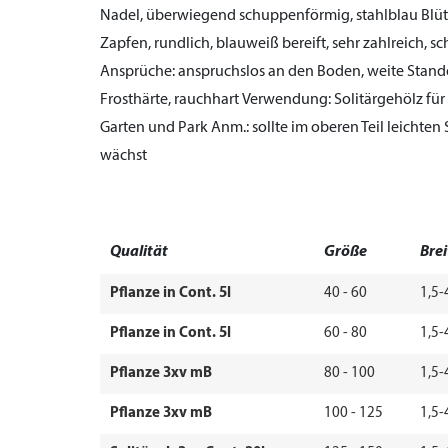
Nadel, überwiegend schuppenförmig, stahlblau
Blüt
Zapfen, rundlich, blauweiß bereift, sehr zahlreich, 
Ansprüche:
anspruchslos an den Boden, weite Stand
Frosthärte, rauchhart
Verwendung:
Solitärgehölz für
Garten und Park
Anm.:
sollte im oberen Teil leichten
wächst
Qualität
Größe
Brei
Pflanze in Cont. 5l
40 - 60
1,5-
Pflanze in Cont. 5l
60 - 80
1,5-
Pflanze 3xv mB
80 - 100
1,5-
Pflanze 3xv mB
100 - 125
1,5-