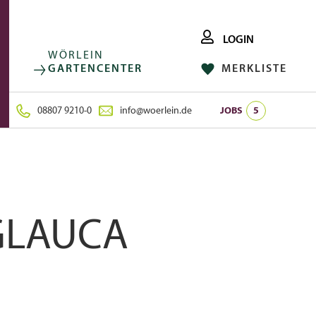
LOGIN
WÖRLEIN
GARTENCENTER
MERKLISTE
FACEBOOK
FOLGE UNS AUF:
INSTAGRAM
08807 9210-0
info@woerlein.de
JOBS
5
 GLAUCA