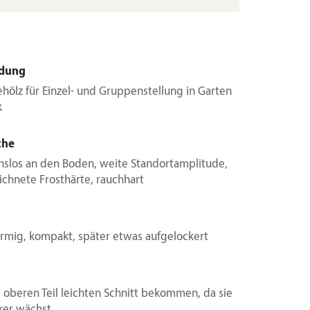
dung
ehölz für Einzel- und Gruppenstellung in Garten
k
che
hslos an den Boden, weite Standortamplitude,
chnete Frosthärte, rauchhart
örmig, kompakt, später etwas aufgelockert
m oberen Teil leichten Schnitt bekommen, da sie
ker wächst