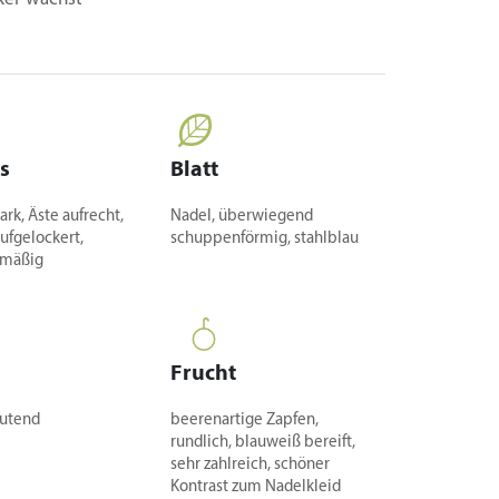
s
Blatt
ark, Äste aufrecht,
Nadel, überwiegend
aufgelockert,
schuppenförmig, stahlblau
lmäßig
Frucht
utend
beerenartige Zapfen,
rundlich, blauweiß bereift,
sehr zahlreich, schöner
Kontrast zum Nadelkleid