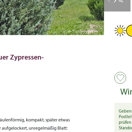
auer Zypressen-
Wi
Geben 
Postlei
äulenförmig, kompakt, später etwas
prüfen 
ter aufgelockert, unregelmäßig
Blatt:
Stando