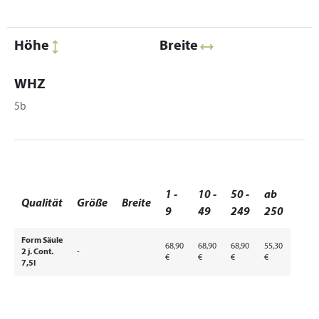
Höhe
Breite
WHZ
5b
1 -
10 -
50 -
ab
Qualität
Größe
Breite
9
49
249
250
Form Säule
68,90
68,90
68,90
55,30
2 j. Cont.
-
€
€
€
€
7,5l