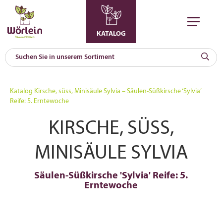
KATALOG
KAT
0
Katalog
Kirsche, süss, Minisäule Sylvia – Säulen-Süßkirsche ‘Sylvia’
a
Reife: 5. Erntewoche
A
KIRSCHE, SÜSS,
F
l
MINISÄULE SYLVIA
Säulen-Süßkirsche 'Sylvia' Reife: 5.
Erntewoche