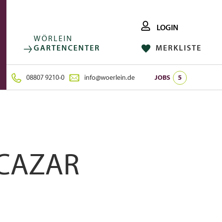
LOGIN
WÖRLEIN
GARTENCENTER
MERKLISTE
FACEBOOK
FOLGE UNS AUF:
INSTAGRAM
08807 9210-0
info@woerlein.de
JOBS
5
LCAZAR