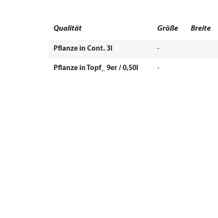
Qualität
Größe
Breite
Pflanze in Cont. 3l
-
Pflanze in Topf_ 9er / 0,50l
-