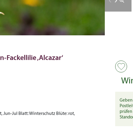
-Fackellilie ‚Alcazar‘
Wi
Geben 
Postlei
prüfen 
t, Jun-Jul
Blatt:
Winterschutz
Blüte:
rot,
Stando