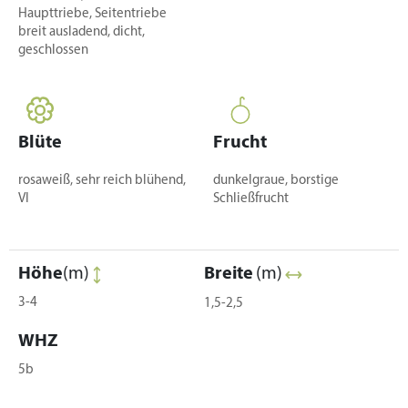
Haupttriebe, Seitentriebe
breit ausladend, dicht,
geschlossen
Blüte
Frucht
rosaweiß, sehr reich blühend,
dunkelgraue, borstige
VI
Schließfrucht
Höhe
(m)
Breite
(m)
3-4
1,5-2,5
WHZ
5b