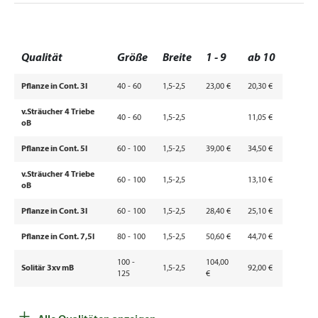
Qualität
Größe
Breite
1 - 9
ab 10
Pflanze in Cont. 3l
40 - 60
1,5-2,5
23,00 €
20,30 €
v.Sträucher 4 Triebe
40 - 60
1,5-2,5
11,05 €
oB
Pflanze in Cont. 5l
60 - 100
1,5-2,5
39,00 €
34,50 €
v.Sträucher 4 Triebe
60 - 100
1,5-2,5
13,10 €
oB
Pflanze in Cont. 3l
60 - 100
1,5-2,5
28,40 €
25,10 €
Pflanze in Cont. 7,5l
80 - 100
1,5-2,5
50,60 €
44,70 €
100 -
104,00
Solitär 3xv mB
1,5-2,5
92,00 €
125
€
125 -
157,00
138,50
Solitär 3xv mB
1,5-2,5
+
150
€
€