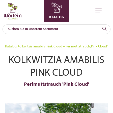
KATALOG
KAT
0
Katalog
Kolkwitzia amabilis Pink Cloud – Perlmuttstrauch ‚Pink Cloud‘
a
KOLKWITZIA AMABILIS
A
F
l
PINK CLOUD
Perlmuttstrauch 'Pink Cloud'