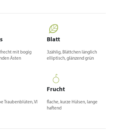
s
Blatt
ufrecht mit bogig
3zählig, Blättchen länglich
nden Ästen
elliptisch, glänzend grün
Frucht
be Traubenblüten, VI
flache, kurze Hülsen, lange
haftend