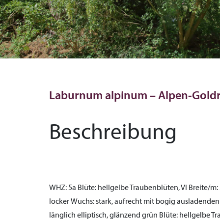
Laburnum alpinum – Alpen-Gold
Beschreibung
WHZ:
5a
Blüte:
hellgelbe Traubenblüten, VI
Breite/m:
locker
Wuchs:
stark, aufrecht mit bogig ausladende
länglich elliptisch, glänzend grün
Blüte:
hellgelbe Tr