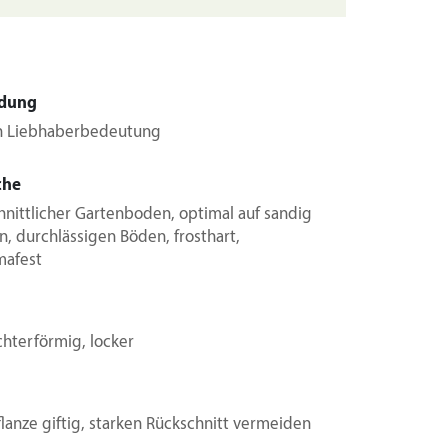
dung
h Liebhaberbedeutung
che
nittlicher Gartenboden, optimal auf sandig
, durchlässigen Böden, frosthart,
mafest
ichterförmig, locker
lanze giftig, starken Rückschnitt vermeiden