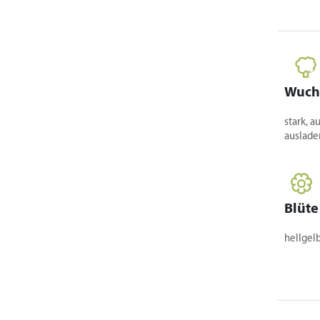
Wuch
stark, a
auslade
Blüte
hellgel