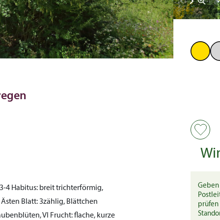
regen
Wi
Geben 
3-4
Habitus:
breit trichterförmig,
Postlei
n Ästen
Blatt:
3zählig, Blättchen
prüfen 
Stando
aubenblüten, VI
Frucht:
flache, kurze