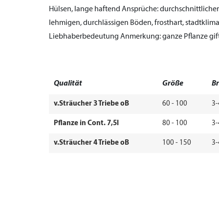
Hülsen, lange haftend
Ansprüche:
durchschnittliche
lehmigen, durchlässigen Böden, frosthart, stadtklim
Liebhaberbedeutung
Anmerkung:
ganze Pflanze gif
Qualität
Größe
Br
v.Sträucher 3 Triebe oB
60 - 100
3-
Pflanze in Cont. 7,5l
80 - 100
3-
v.Sträucher 4 Triebe oB
100 - 150
3-