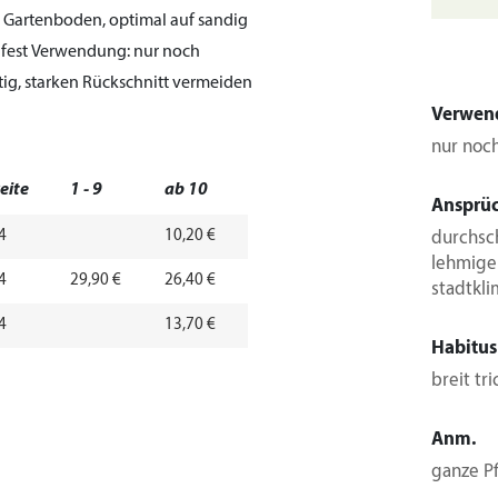
r Gartenboden, optimal auf sandig
afest
Verwendung:
nur noch
tig, starken Rückschnitt vermeiden
Verwen
nur noc
eite
1 - 9
ab 10
Ansprü
4
10,20 €
durchsch
lehmigen
4
29,90 €
26,40 €
stadtkli
4
13,70 €
Habitus
breit tr
Anm.
ganze Pf