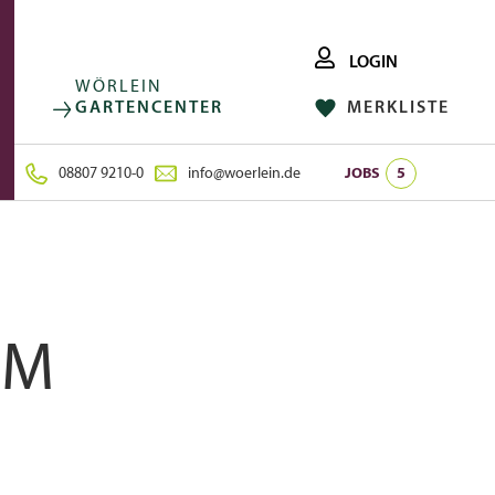
LOGIN
WÖRLEIN
GARTENCENTER
MERKLISTE
FACEBOOK
FOLGE UNS AUF:
INSTAGRAM
08807 9210-0
info@woerlein.de
JOBS
5
UM