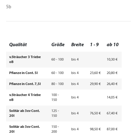
5b
Qualität
Größe
Breite
1 - 9
ab 10
v.Sträucher 3 Triebe
60 - 100
bis 4
10,30 €
oB
Pflanze in Cont. 5l
60 - 100
bis 4
23,60 €
20,80 €
Pflanze in Cont. 7,5l
80 - 100
bis 4
29,90 €
26,40 €
v.Sträucher 4 Triebe
100 -
bis 4
14,05 €
oB
150
Solitär ab 3xv Cont.
125 -
bis 4
76,50 €
67,40 €
20l
150
Solitär ab 3xv Cont.
150 -
bis 4
98,50 €
87,00 €
20l
200