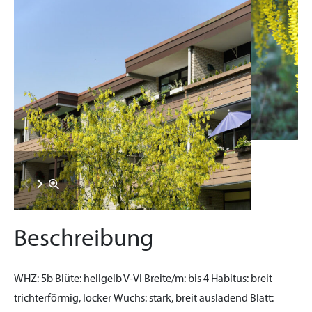
Beschreibung
WHZ:
5b
Blüte:
hellgelb V-VI
Breite/m:
bis 4
Habitus:
breit
trichterförmig, locker
Wuchs:
stark, breit ausladend
Blatt: