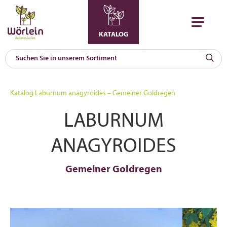
KATALOG
KAT
0
Katalog
Laburnum anagyroides – Gemeiner Goldregen
a
LABURNUM
A
F
l
ANAGYROIDES
Gemeiner Goldregen