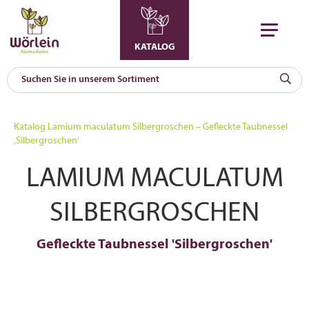
KATALOG
KAT
0
Katalog
Lamium maculatum Silbergroschen – Gefleckte Taubnessel
a
‚Silbergroschen‘
A
LAMIUM MACULATUM
F
l
SILBERGROSCHEN
Gefleckte Taubnessel 'Silbergroschen'