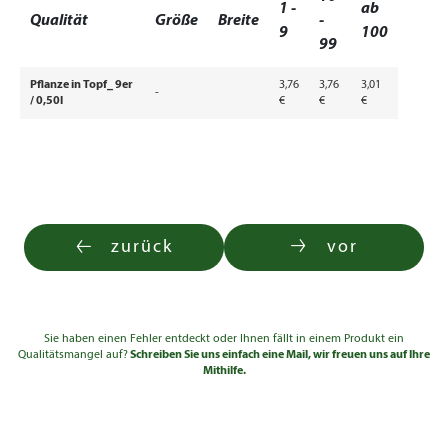
1 -
ab
Qualität
Größe
Breite
-
9
100
99
Pflanze in Topf_ 9er
3,76
3,76
3,01
-
/ 0,50l
€
€
€
zurück
vor
Sie haben einen Fehler entdeckt oder Ihnen fällt in einem Produkt ein
Qualitätsmangel auf?
Schreiben Sie uns einfach eine Mail, wir freuen uns auf Ihre
Mithilfe.