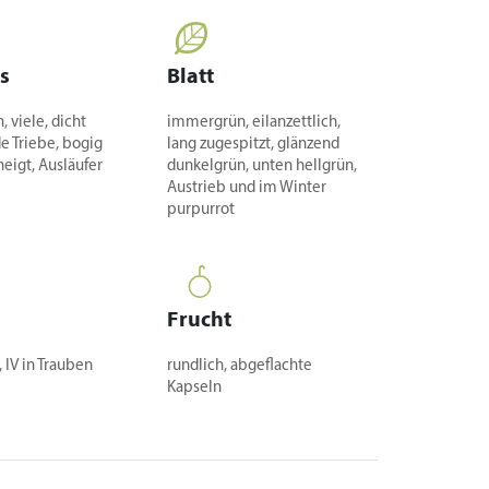
s
Blatt
 viele, dicht
immergrün, eilanzettlich,
e Triebe, bogig
lang zugespitzt, glänzend
eigt, Ausläufer
dunkelgrün, unten hellgrün,
Austrieb und im Winter
purpurrot
Frucht
 IV in Trauben
rundlich, abgeflachte
Kapseln