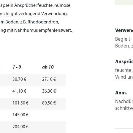
Kapseln
Ansprüche:
feuchte, humose,
 nicht gut vertragend
Verwendung:
rem Boden, z.B. Rhododendron,
g mit Nährhumus empfehlenswert,
Verwen
Begleit
Boden, 
Ansprü
e
1 - 9
ab 10
feuchte,
Wind un
5
30,70 €
27,10 €
5
41,10 €
36,30 €
Anm.
Nachdün
5
101,50 €
89,50 €
schnittv
5
145,00 €
5
204,00 €