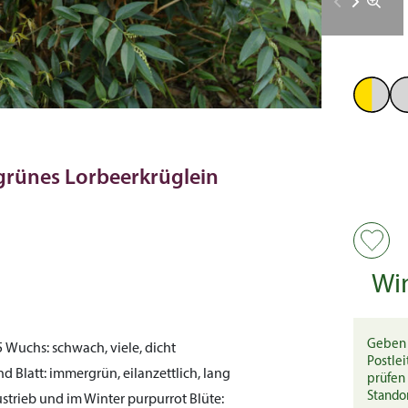
grünes Lorbeerkrüglein
Wi
Geben 
5
Wuchs:
schwach, viele, dicht
Postlei
end
Blatt:
immergrün, eilanzettlich, lang
prüfen 
Stando
ustrieb und im Winter purpurrot
Blüte: