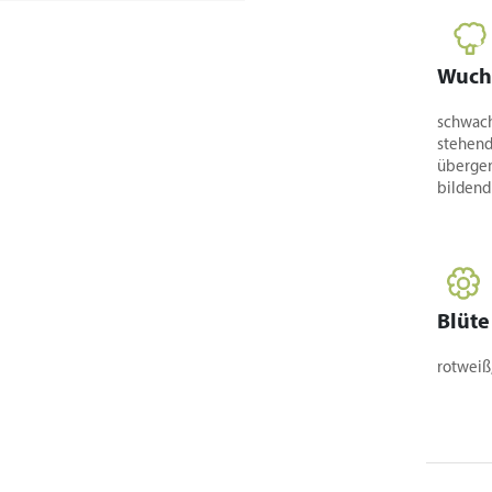
Wuch
schwach,
stehend
übergen
bildend
Blüte
rotweiß,