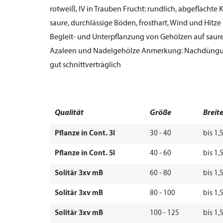
rotweiß, IV in Trauben
Frucht:
rundlich, abgeflachte 
saure, durchlässige Böden, frosthart, Wind und Hitze
Begleit- und Unterpflanzung von Gehölzen auf sau
Azaleen und Nadelgehölze
Anmerkung:
Nachdüngun
gut schnittverträglich
Qualität
Größe
Breit
Pflanze in Cont. 3l
30 - 40
bis 1,
Pflanze in Cont. 5l
40 - 60
bis 1,
Solitär 3xv mB
60 - 80
bis 1,
Solitär 3xv mB
80 - 100
bis 1,
Solitär 3xv mB
100 - 125
bis 1,