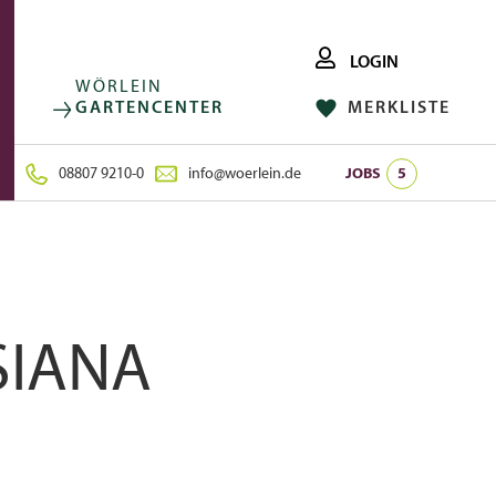
LOGIN
WÖRLEIN
GARTENCENTER
MERKLISTE
FACEBOOK
FOLGE UNS AUF:
INSTAGRAM
08807 9210-0
info@woerlein.de
JOBS
5
SIANA