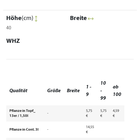
Höhe
(cm)
Breite
40
WHZ
10
1 -
ab
Qualität
Größe
Breite
-
9
100
99
Pflanze in Topf_
5,75
5,75
4,59
-
13er / 1,50l
€
€
€
14,55
Pflanze in Cont. 3l
-
€