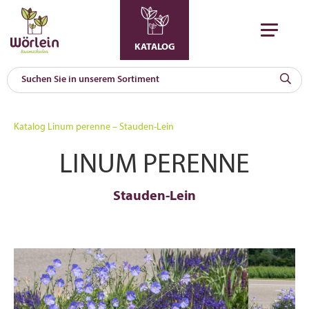
KATALOG
KAT
0
Katalog
Linum perenne – Stauden-Lein
a
LINUM PERENNE
A
F
l
Stauden-Lein