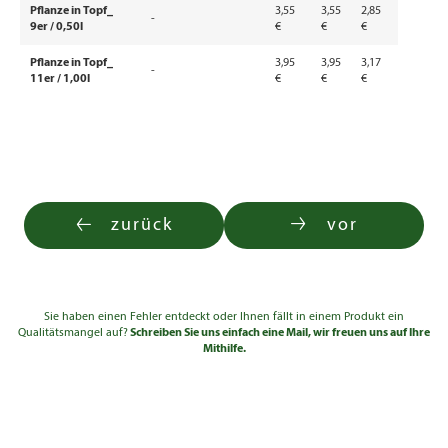
Pflanze in Topf_
3,55
3,55
2,85
-
9er / 0,50l
€
€
€
Pflanze in Topf_
3,95
3,95
3,17
-
11er / 1,00l
€
€
€
zurück
vor
Sie haben einen Fehler entdeckt oder Ihnen fällt in einem Produkt ein
Qualitätsmangel auf?
Schreiben Sie uns einfach eine Mail, wir freuen uns auf Ihre
Mithilfe.