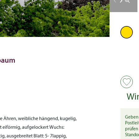
rbaum
Wi
Geben 
e Ähren, weibliche hängend, kugelig,
Postlei
it eiförmig, aufgelockert
Wuchs:
prüfen 
Stando
ig, ausgebreitet
Blatt:
5- 7lappig,