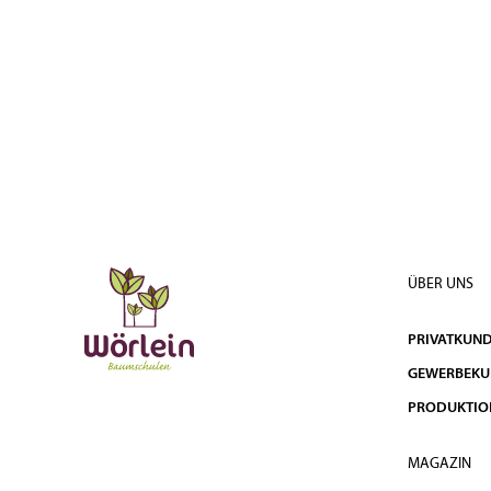
Solitär ab 3xv Cont. 50l
300 - 350
5-6
Solitär 5xv mDb
350 - 400
5-6
Solitär 5xv mDb
400 - 500
5-6
Solitär 6xv mDb
500 - 600
5-6
Solitär 6xv mDb
600 - 700
5-6
Solitär 6xv mDb
700 - 800
5-6
ÜBER UNS
Solitär 6xv mDb
800 - 900
5-6
PRIVATKUN
GEWERBEK
PRODUKTIO
MAGAZIN