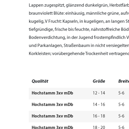
Lappen zugespitzt, glänzend dunkelgrün, Herbstfärb
braunviolett
Blüte:
einhäusig, männliche grüne, aufr
kugelig, V
Frucht:
Kapseln, in kugeligen, an langen 
tiefgründige, frische bis feuchte, nährstoffreiche B
Bodenverdichtung, in der Jugend frostempfindlich
V
und Parkanlagen, Straßenbaum in nicht versiegelte
Korkleisten; vorübergehende Trockenheit vertragen
Qualität
Größe
Breit
Hochstamm 3xv mDb
12 - 14
5-6
Hochstamm 3xv mDb
14 - 16
5-6
Hochstamm 3xv mDb
16 - 18
5-6
Hochstamm 3xv mDb
18 - 20
5-6