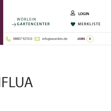
LOGIN
WÖRLEIN
GARTENCENTER
MERKLISTE
FACEBOOK
FOLGE UNS AUF:
INSTAGRAM
08807 9210-0
info@woerlein.de
JOBS
5
IFLUA