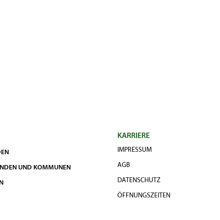
585,00 €
1.080,00 €
1.500,00 €
5.200,00 €
7.150,00 €
9.450,00 €
12.350,00 €
KARRIERE
IMPRESSUM
DEN
AGB
UNDEN UND KOMMUNEN
DATENSCHUTZ
N
ÖFFNUNGSZEITEN