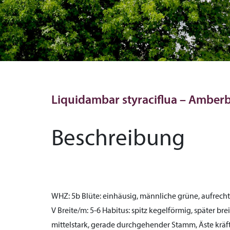
Liquidambar styraciflua – Ambe
Beschreibung
WHZ:
5b
Blüte:
einhäusig, männliche grüne, aufrecht
V
Breite/m:
5-6
Habitus:
spitz kegelförmig, später bre
mittelstark, gerade durchgehender Stamm, Äste kräft