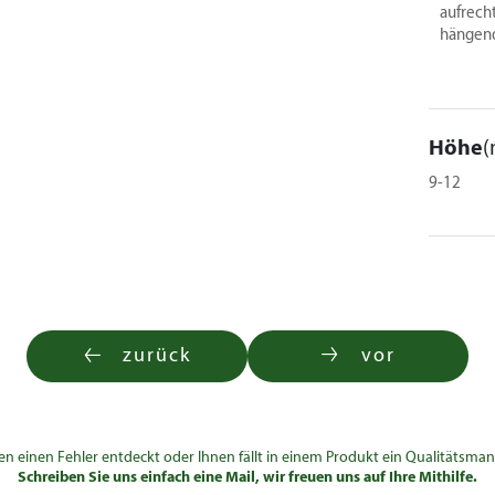
aufrech
12.050,00 €
hängend
40,10 €
35,40 €
48,10 €
42,50 €
Höhe
(
57,60 €
50,90 €
9-12
104,00 €
80,50 €
148,50 €
210,00 €
zurück
vor
291,00 €
400,00 €
en einen Fehler entdeckt oder Ihnen fällt in einem Produkt ein Qualitätsman
750,00 €
Schreiben Sie uns einfach eine Mail, wir freuen uns auf Ihre Mithilfe.