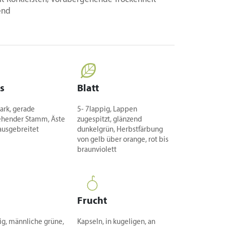
end
s
Blatt
tark, gerade
5- 7lappig, Lappen
ehender Stamm, Äste
zugespitzt, glänzend
 ausgebreitet
dunkelgrün, Herbstfärbung
von gelb über orange, rot bis
braunviolett
Frucht
ig, männliche grüne,
Kapseln, in kugeligen, an