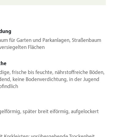
dung
baum für Garten und Parkanlagen, Straßenbaum
 versiegelten Flächen
che
dige, frische bis feuchte, nährstoffreiche Böden,
dend, keine Bodenverdichtung, in der Jugend
findlich
gelförmig, später breit eiförmig, aufgelockert
it Korkleisten; vorübergehende Trockenheit