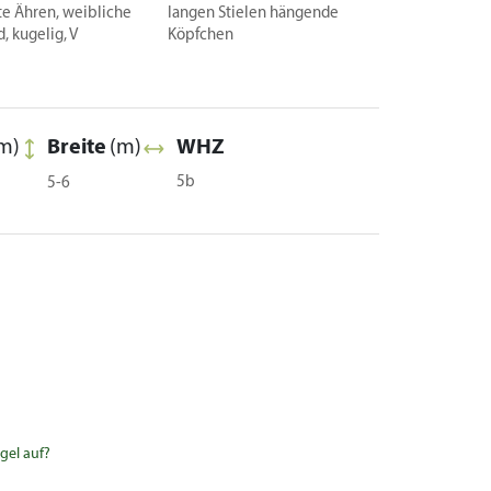
te Ähren, weibliche
langen Stielen hängende
, kugelig, V
Köpfchen
m)
Breite
(m)
WHZ
5b
5-6
gel auf?