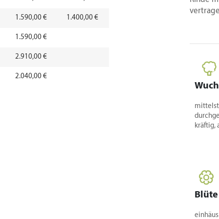
vertrag
1.590,00 €
1.400,00 €
1.590,00 €
2.910,00 €
2.040,00 €
Wuch
3.680,00 €
mittels
3.230,00 €
durchg
kräftig,
4.650,00 €
4.300,00 €
7.500,00 €
5.600,00 €
Blüte
9.900,00 €
einhäus