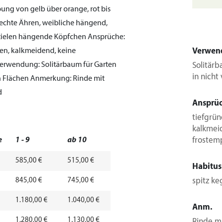
ung von gelb über orange, rot bis
echte Ähren, weibliche hängend,
Stielen hängende Köpfchen
Ansprüche:
öden, kalkmeidend, keine
Verwen
erwendung:
Solitärbaum für Garten
Solitär
in nicht
n Flächen
Anmerkung:
Rinde mit
d
Ansprü
tiefgrün
kalkmei
e
1 - 9
ab 10
frostemp
585,00 €
515,00 €
Habitus
845,00 €
745,00 €
spitz ke
1.180,00 €
1.040,00 €
Anm.
1.280,00 €
1.130,00 €
Rinde m