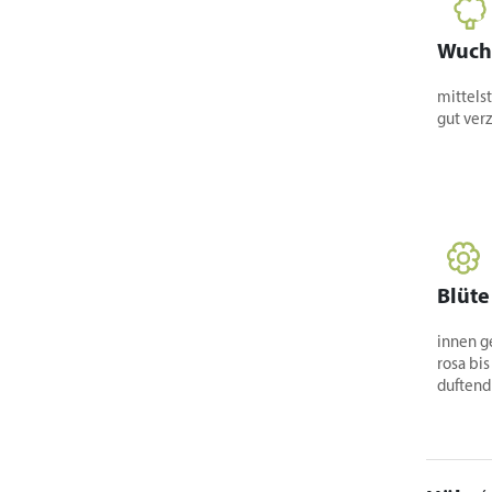
Wuch
mittelst
gut ver
Blüte
innen g
rosa bis
duftend