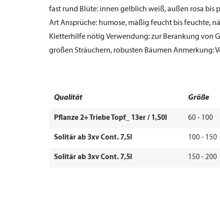
fast rund
Blüte:
innen gelblich weiß, außen rosa bis p
Art
Ansprüche:
humose, mäßig feucht bis feuchte, näh
Kletterhilfe nötig
Verwendung:
zur Berankung von Ge
großen Sträuchern, robusten Bäumen
Anmerkung:
V
Qualität
Größe
Pflanze 2+ Triebe Topf_ 13er / 1,50l
60 - 100
Solitär ab 3xv Cont. 7,5l
100 - 150
Solitär ab 3xv Cont. 7,5l
150 - 200