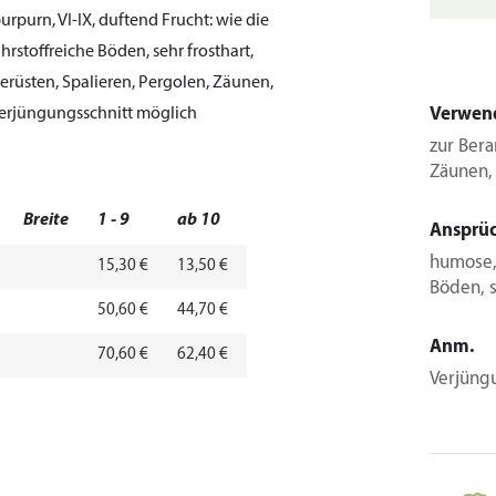
urpurn, VI-IX, duftend
Frucht:
wie die
rstoffreiche Böden, sehr frosthart,
rüsten, Spalieren, Pergolen, Zäunen,
erjüngungsschnitt möglich
Verwen
zur Bera
Zäunen,
Breite
1 - 9
ab 10
Ansprü
humose, 
15,30 €
13,50 €
Böden, s
50,60 €
44,70 €
Anm.
70,60 €
62,40 €
Verjüng