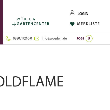
LOGIN
WÖRLEIN
GARTENCENTER
MERKLISTE
FACEBOOK
FOLGE UNS AUF:
INSTAGRAM
08807 9210-0
info@woerlein.de
JOBS
5
GOLDFLAME