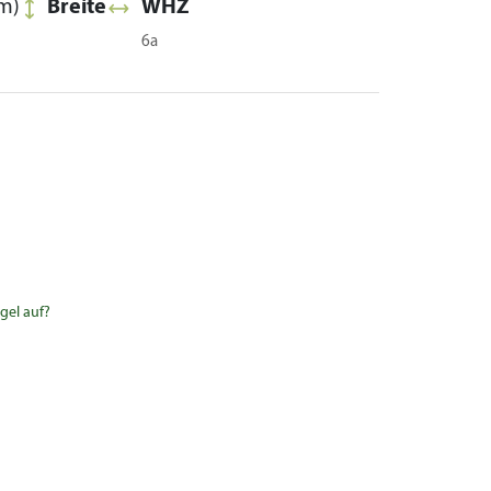
m)
Breite
WHZ
6a
gel auf?