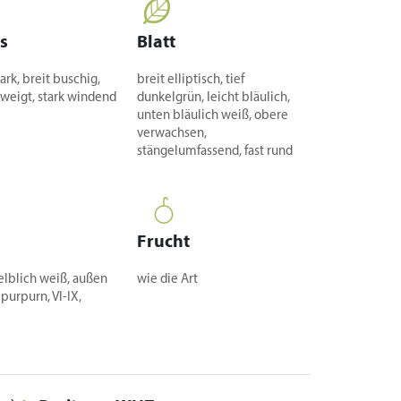
s
Blatt
ark, breit buschig,
breit elliptisch, tief
zweigt, stark windend
dunkelgrün, leicht bläulich,
unten bläulich weiß, obere
verwachsen,
stängelumfassend, fast rund
Frucht
elblich weiß, außen
wie die Art
 purpurn, VI-IX,