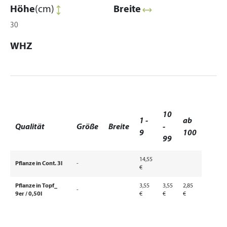
Höhe
(cm)
Breite
30
WHZ
10
1 -
ab
Qualität
Größe
Breite
-
9
100
99
14,55
Pflanze in Cont. 3l
-
€
Pflanze in Topf_
3,55
3,55
2,85
-
9er / 0,50l
€
€
€