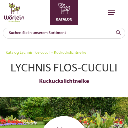
KATALOG
KAT
0
Katalog
Lychnis flos-cuculi – Kuckuckslichtnelke
a
LYCHNIS FLOS-CUCULI
A
F
l
Kuckuckslichtnelke