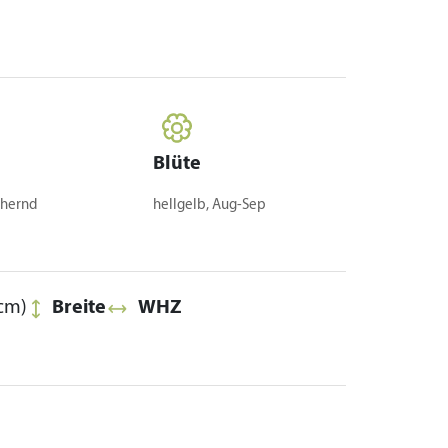
Blüte
chernd
hellgelb, Aug-Sep
cm)
Breite
WHZ