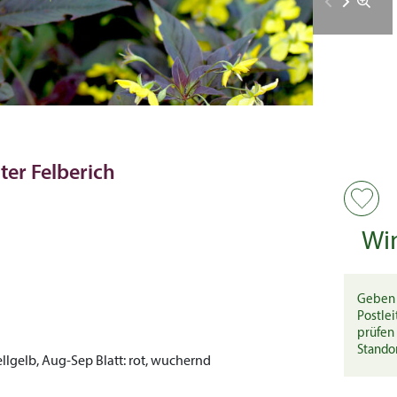
oter Felberich
Wi
Geben 
Postlei
prüfen 
Stando
llgelb, Aug-Sep
Blatt:
rot, wuchernd