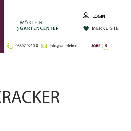
LOGIN
WÖRLEIN
GARTENCENTER
MERKLISTE
FACEBOOK
FOLGE UNS AUF:
INSTAGRAM
08807 9210-0
info@woerlein.de
JOBS
5
ECRACKER